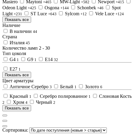
Masiero
Maytoni
MW-Light
Newport
+465
+582
+415
Odeon Light
Osgona
Schonbek
Spot
+425
+144
+46
Light
ST Luce
Sylcom
Vele Luce
+231
+643
+12
+124
Показать все
Наличие
В наличии
44
Страна
Италия
45
Количество ламп
2
-
30
Тип цоколя
G4
G9
Е14
1
1
32
Е27
1
Показать все
Цвет арматуры
Античное Серебро
Белый
Золото
3
1
6
Красный
Серебро полированное
Слоновая Кость
1
1
Хром
Черный
2
4
2
Показать все
Сортировка: