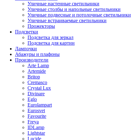
Уличные настенные светильники
Уличные столбы и напольные светильники
Уличные подвесные и потолочные светильники
Уличные встраиваемые светильники
Прожекторы
Подсветки
Подсветка для зеркал
Подсветка для картин
Лампочки
Абажуры и плафоны
Производители
Arte Lamp
Artemide
Britop
Cremasco
Crystal Lux
Divinare
Eglo
Eurolampart
Eurosvet
Favourite
Freya
IDLamp
Lightstar
Lucide