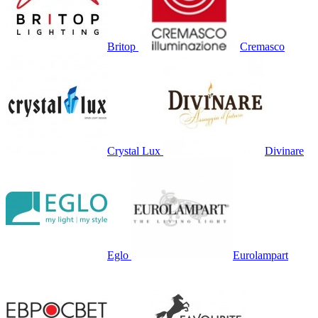
Britop
Cremasco
Crystal Lux
Divinare
Eglo
Eurolampart