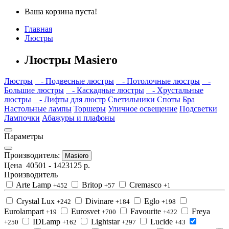
Ваша корзина пуста!
Главная
Люстры
Люстры Masiero
Люстры
- Подвесные люстры
- Потолочные люстры
-
Большие люстры
- Каскадные люстры
- Хрустальные
люстры
- Лифты для люстр
Светильники
Споты
Бра
Настольные лампы
Торшеры
Уличное освещение
Подсветки
Лампочки
Абажуры и плафоны
Параметры
Производитель:
Masiero
Цена
40501
-
1423125
р.
Производитель
Arte Lamp
Britop
Cremasco
+452
+57
+1
Crystal Lux
Divinare
Eglo
+242
+184
+198
Eurolampart
Eurosvet
Favourite
Freya
+19
+700
+422
IDLamp
Lightstar
Lucide
+250
+162
+297
+43