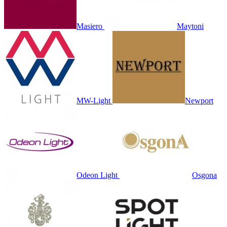
Masiero
Maytoni
MW-Light
Newport
Odeon Light
Osgona