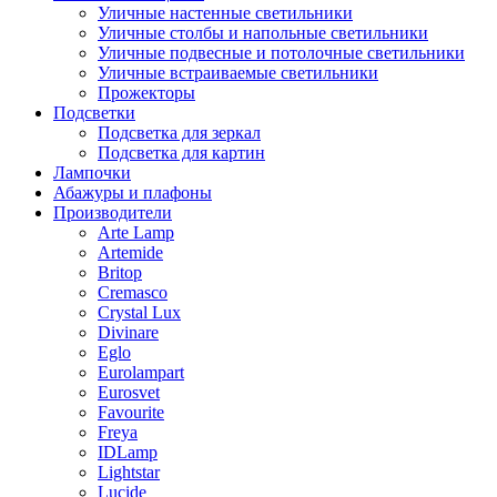
Уличные настенные светильники
Уличные столбы и напольные светильники
Уличные подвесные и потолочные светильники
Уличные встраиваемые светильники
Прожекторы
Подсветки
Подсветка для зеркал
Подсветка для картин
Лампочки
Абажуры и плафоны
Производители
Arte Lamp
Artemide
Britop
Cremasco
Crystal Lux
Divinare
Eglo
Eurolampart
Eurosvet
Favourite
Freya
IDLamp
Lightstar
Lucide