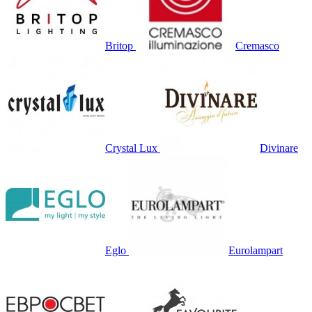
Britop
Cremasco
Crystal Lux
Divinare
Eglo
Eurolampart