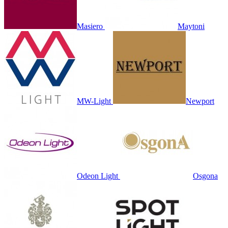
Masiero
Maytoni
MW-Light
Newport
Odeon Light
Osgona