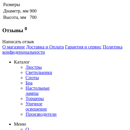
Размеры
Диаметр, мм
900
Высота, мм
700
0
Отзывы
Написать отзыв
О магазине
Доставка и Оплата
Гарантия и сервис
Политика
конфиденциальности
Каталог
Люстры
Светильники
Споты
Бра
Настольные
лампы
Торшеры
Уличное
освещение
Производители
Меню
О