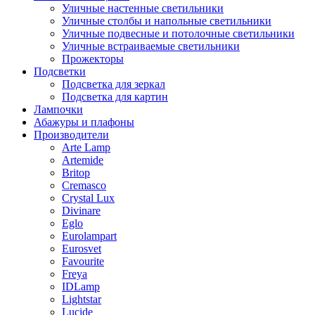
Уличные настенные светильники
Уличные столбы и напольные светильники
Уличные подвесные и потолочные светильники
Уличные встраиваемые светильники
Прожекторы
Подсветки
Подсветка для зеркал
Подсветка для картин
Лампочки
Абажуры и плафоны
Производители
Arte Lamp
Artemide
Britop
Cremasco
Crystal Lux
Divinare
Eglo
Eurolampart
Eurosvet
Favourite
Freya
IDLamp
Lightstar
Lucide