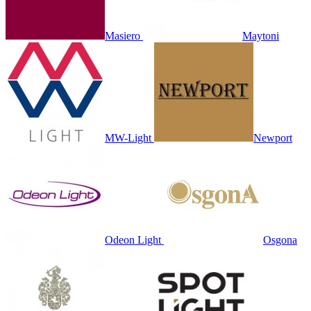
Masiero
Maytoni
MW-Light
Newport
Odeon Light
Osgona