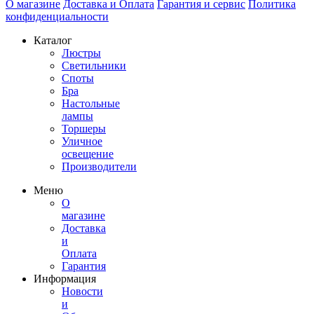
О магазине
Доставка и Оплата
Гарантия и сервис
Политика
конфиденциальности
Каталог
Люстры
Светильники
Споты
Бра
Настольные
лампы
Торшеры
Уличное
освещение
Производители
Меню
О
магазине
Доставка
и
Оплата
Гарантия
Информация
Новости
и