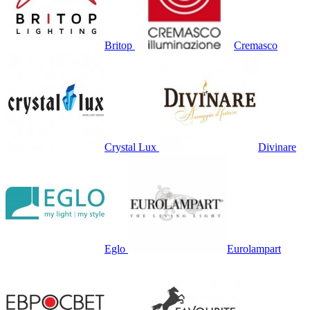
Britop
Cremasco
Crystal Lux
Divinare
Eglo
Eurolampart