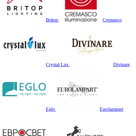
Britop
Cremasco
Crystal Lux
Divinare
Eglo
Eurolampart