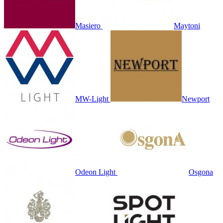
Masiero
Maytoni
MW-Light
Newport
Odeon Light
Osgona