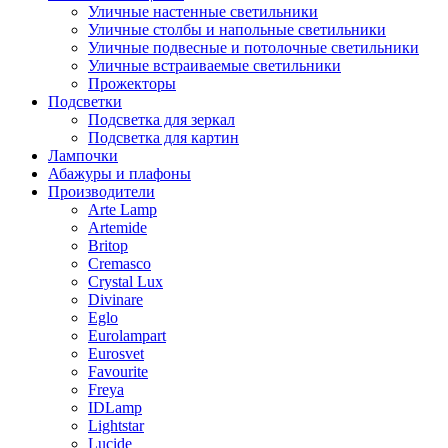
Уличные настенные светильники
Уличные столбы и напольные светильники
Уличные подвесные и потолочные светильники
Уличные встраиваемые светильники
Прожекторы
Подсветки
Подсветка для зеркал
Подсветка для картин
Лампочки
Абажуры и плафоны
Производители
Arte Lamp
Artemide
Britop
Cremasco
Crystal Lux
Divinare
Eglo
Eurolampart
Eurosvet
Favourite
Freya
IDLamp
Lightstar
Lucide