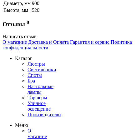
Диаметр, мм
900
Высота, мм
520
0
Отзывы
Написать отзыв
О магазине
Доставка и Оплата
Гарантия и сервис
Политика
конфиденциальности
Каталог
Люстры
Светильники
Споты
Бра
Настольные
лампы
Торшеры
Уличное
освещение
Производители
Меню
О
магазине