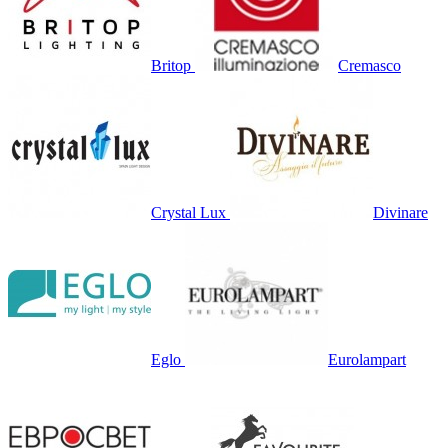
Britop
Cremasco
Crystal Lux
Divinare
Eglo
Eurolampart