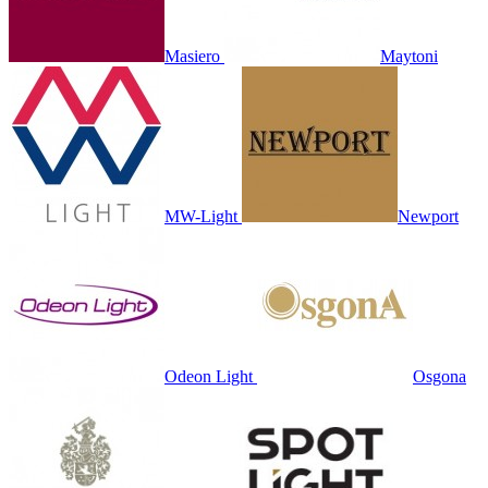
Masiero
Maytoni
MW-Light
Newport
Odeon Light
Osgona