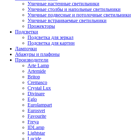
Уличные настенные светильники
Уличные столбы и напольные светильники
Уличные подвесные и потолочные светильники
Уличные встраиваемые светильники
Прожекторы
Подсветки
Подсветка для зеркал
Подсветка для картин
Лампочки
Абажуры и плафоны
Производители
Arte Lamp
Artemide
Britop
Cremasco
Crystal Lux
Divinare
Eglo
Eurolampart
Eurosvet
Favourite
Freya
IDLamp
Lightstar
Lucide