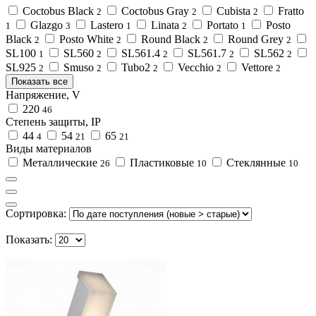
Coctobus Black
Coctobus Gray
Cubista
Fratto
2
2
2
Glazgo
Lastero
Linata
Portato
Posto
1
3
1
2
1
Black
Posto White
Round Black
Round Grey
2
2
2
2
SL100
SL560
SL561.4
SL561.7
SL562
1
2
2
2
2
SL925
Smuso
Tubo2
Vecchio
Vettore
2
2
2
2
2
Показать все
Напряжение, V
220
46
Степень защиты, IP
44
54
65
4
21
21
Виды материалов
Металлические
Пластиковые
Стеклянные
26
10
10
Сортировка:
Показать: