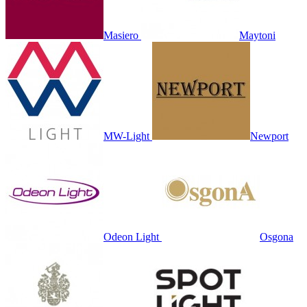
Masiero
Maytoni
MW-Light
Newport
Odeon Light
Osgona