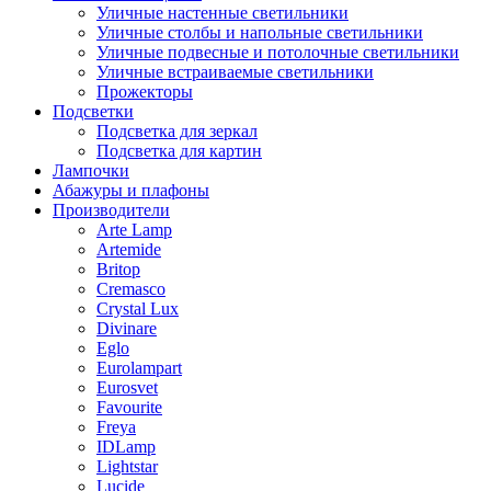
Уличные настенные светильники
Уличные столбы и напольные светильники
Уличные подвесные и потолочные светильники
Уличные встраиваемые светильники
Прожекторы
Подсветки
Подсветка для зеркал
Подсветка для картин
Лампочки
Абажуры и плафоны
Производители
Arte Lamp
Artemide
Britop
Cremasco
Crystal Lux
Divinare
Eglo
Eurolampart
Eurosvet
Favourite
Freya
IDLamp
Lightstar
Lucide