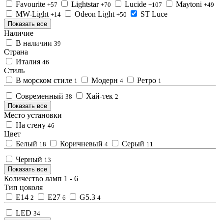
Favourite
Lightstar
Lucide
Maytoni
+57
+70
+107
+49
MW-Light
Odeon Light
ST Luce
+14
+50
Показать все
Наличие
В наличии
39
Страна
Италия
46
Стиль
В морском стиле
Модерн
Ретро
1
4
1
Современный
Хай-тек
38
2
Показать все
Место установки
На стену
46
Цвет
Белый
Коричневый
Серый
18
4
11
Черный
13
Показать все
Количество ламп
1
-
6
Тип цоколя
E14
E27
G5.3
2
6
4
LED
34