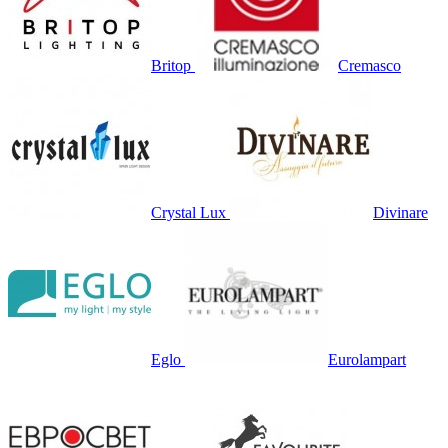
Britop
Cremasco
Crystal Lux
Divinare
Eglo
Eurolampart