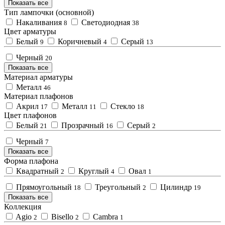
Показать все
Тип лампочки (основной)
Накаливания
Светодиодная
8
38
Цвет арматуры
Белый
Коричневый
Серый
9
4
13
Черный
20
Показать все
Материал арматуры
Металл
46
Материал плафонов
Акрил
Металл
Стекло
17
11
18
Цвет плафонов
Белый
Прозрачный
Серый
21
16
2
Черный
7
Показать все
Форма плафона
Квадратный
Круглый
Овал
2
4
1
Прямоугольный
Треугольный
Цилиндр
18
2
19
Показать все
Коллекция
Agio
Bisello
Cambra
2
2
1