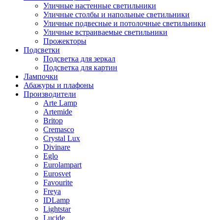
Уличные настенные светильники
Уличные столбы и напольные светильники
Уличные подвесные и потолочные светильники
Уличные встраиваемые светильники
Прожекторы
Подсветки
Подсветка для зеркал
Подсветка для картин
Лампочки
Абажуры и плафоны
Производители
Arte Lamp
Artemide
Britop
Cremasco
Crystal Lux
Divinare
Eglo
Eurolampart
Eurosvet
Favourite
Freya
IDLamp
Lightstar
Lucide