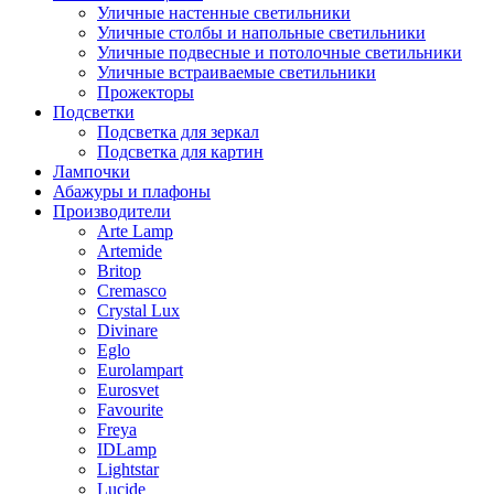
Уличные настенные светильники
Уличные столбы и напольные светильники
Уличные подвесные и потолочные светильники
Уличные встраиваемые светильники
Прожекторы
Подсветки
Подсветка для зеркал
Подсветка для картин
Лампочки
Абажуры и плафоны
Производители
Arte Lamp
Artemide
Britop
Cremasco
Crystal Lux
Divinare
Eglo
Eurolampart
Eurosvet
Favourite
Freya
IDLamp
Lightstar
Lucide