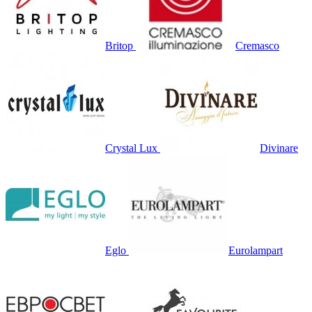
Britop
Cremasco
Crystal Lux
Divinare
Eglo
Eurolampart