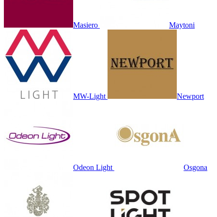
Masiero
Maytoni
MW-Light
Newport
Odeon Light
Osgona