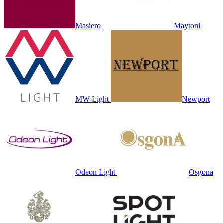
Masiero
Maytoni
MW-Light
Newport
Odeon Light
Osgona