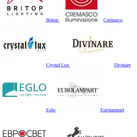
Britop
Cremasco
Crystal Lux
Divinare
Eglo
Eurolampart