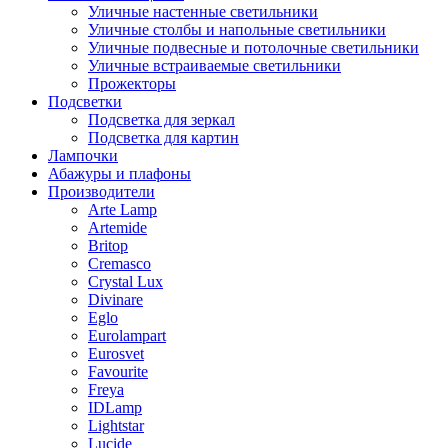
Уличные настенные светильники
Уличные столбы и напольные светильники
Уличные подвесные и потолочные светильники
Уличные встраиваемые светильники
Прожекторы
Подсветки
Подсветка для зеркал
Подсветка для картин
Лампочки
Абажуры и плафоны
Производители
Arte Lamp
Artemide
Britop
Cremasco
Crystal Lux
Divinare
Eglo
Eurolampart
Eurosvet
Favourite
Freya
IDLamp
Lightstar
Lucide