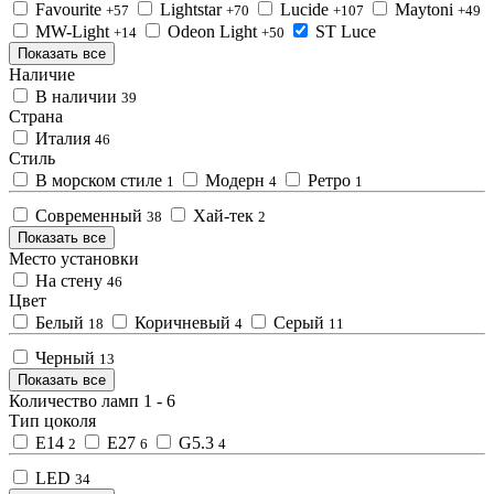
Favourite
Lightstar
Lucide
Maytoni
+57
+70
+107
+49
MW-Light
Odeon Light
ST Luce
+14
+50
Показать все
Наличие
В наличии
39
Страна
Италия
46
Стиль
В морском стиле
Модерн
Ретро
1
4
1
Современный
Хай-тек
38
2
Показать все
Место установки
На стену
46
Цвет
Белый
Коричневый
Серый
18
4
11
Черный
13
Показать все
Количество ламп
1
-
6
Тип цоколя
E14
E27
G5.3
2
6
4
LED
34