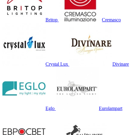
Britop
Cremasco
Crystal Lux
Divinare
Eglo
Eurolampart