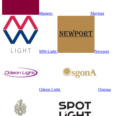
Masiero
Maytoni
MW-Light
Newport
Odeon Light
Osgona