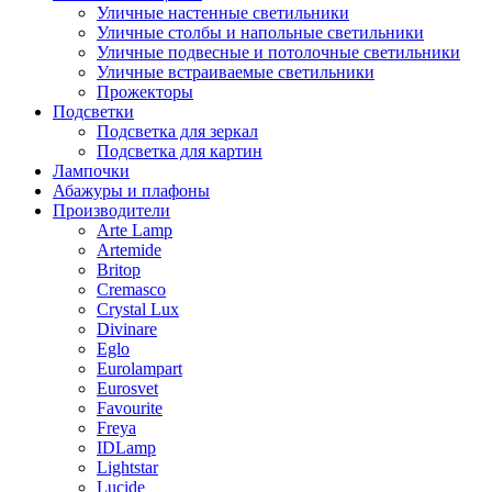
Уличные настенные светильники
Уличные столбы и напольные светильники
Уличные подвесные и потолочные светильники
Уличные встраиваемые светильники
Прожекторы
Подсветки
Подсветка для зеркал
Подсветка для картин
Лампочки
Абажуры и плафоны
Производители
Arte Lamp
Artemide
Britop
Cremasco
Crystal Lux
Divinare
Eglo
Eurolampart
Eurosvet
Favourite
Freya
IDLamp
Lightstar
Lucide