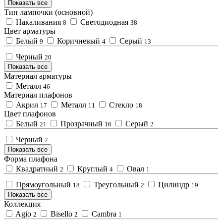
Показать все
Тип лампочки (основной)
Накаливания
Светодиодная
8
38
Цвет арматуры
Белый
Коричневый
Серый
9
4
13
Черный
20
Показать все
Материал арматуры
Металл
46
Материал плафонов
Акрил
Металл
Стекло
17
11
18
Цвет плафонов
Белый
Прозрачный
Серый
21
16
2
Черный
7
Показать все
Форма плафона
Квадратный
Круглый
Овал
2
4
1
Прямоугольный
Треугольный
Цилиндр
18
2
19
Показать все
Коллекция
Agio
Bisello
Cambra
2
2
1