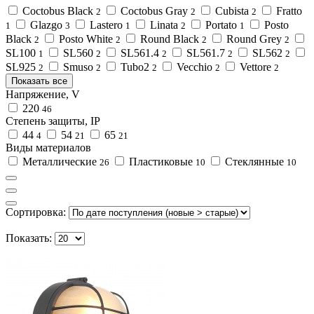
Coctobus Black
Coctobus Gray
Cubista
Fratto
2
2
2
Glazgo
Lastero
Linata
Portato
Posto
1
3
1
2
1
Black
Posto White
Round Black
Round Grey
2
2
2
2
SL100
SL560
SL561.4
SL561.7
SL562
1
2
2
2
2
SL925
Smuso
Tubo2
Vecchio
Vettore
2
2
2
2
2
Показать все
Напряжение, V
220
46
Степень защиты, IP
44
54
65
4
21
21
Виды материалов
Металлические
Пластиковые
Стеклянные
26
10
10
Сортировка:
Показать: