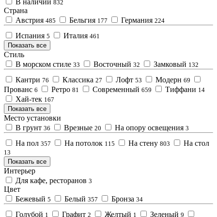
В наличии
832
Страна
Австрия
Бельгия
Германия
485
177
224
Испания
Италия
5
461
Показать все
Стиль
В морском стиле
Восточный
Замковый
33
32
132
Кантри
Классика
Лофт
Модерн
76
27
53
69
Прованс
Ретро
Современный
Тиффани
6
81
659
14
Хай-тек
167
Показать все
Место установки
В грунт
Врезные
На опору освещения
36
20
3
На пол
На потолок
На стену
На стол
357
115
803
13
Показать все
Интерьер
Для кафе, ресторанов
3
Цвет
Бежевый
Белый
Бронза
5
357
34
Голубой
Графит
Желтый
Зеленый
1
2
1
9