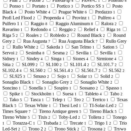
Pilar
Pilone
Pineda-Ip
Piove-C
Poliento
2
2
4
1
4
Ponso
Portato
Portico
Portico SS
Posto
1
1
3
3
Black
Posto White
Prague White
Predazzo
4
4
6
1
Profi Led Flood
Propenda
Provinz
Pulfero
2
4
1
4
Pulfero 1
Raggio
Raggio Aluminum
Ralora
1
8
8
2
Ravarino
Redondo
Reggio
Relief
Riga
1
4
2
4
16
Riga 5
Roales
Robledo
Round Black
Round
2
2
2
2
Grey
Rua Augusta
Rua Augusta Black
Rullo Grey
2
7
7
Rullo White
Sakeda
San Telmo
Sation
2
2
3
1
5
Servoi
Sesimba
Sesma
Sevilia
Sevilla
2
8
2
1
1
Sidney
Sindey
Singa
Siones
Sirmione
1
4
1
4
4
Sitia
SL099
SL100
SL101.4
SL101.7
2
2
2
2
2
SL102.4
SL560
SL561.4
SL561.7
SL562
4
2
2
2
2
SL925
Smuso
Sojo
Solar
Solid
3
2
1
13
2
Sonaglio Black
Sonaglio Grey
Sonaglio White
1
2
2
Soncino
Sonella
Sospiro
Sossano
Spasso
1
3
1
2
1
Spike
Stockholm
Suesa
Tableto
Tabo
1
1
1
4
2
Tako
Tasca
Telep
Teo
Terrico
Texas
5
1
1
2
1
Black
Texas White
Thesi Led
TI-Solar-Led
5
1
1
2
Times Square
Tireno Antique green
Tireno Black
7
5
5
Tireno White
Tixis
Toby-Led
Tollera
Tonego
5
2
2
2
Torazza-C
Trabada
Trecate
Trigo 1
Trio
1
1
2
1
2
Led-Set
Trono 2
Trono Stick
Trosona
Trywo
2
2
2
2