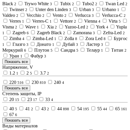
Black
Trywo White
Tubix
Tubo2
Twan Led
2
3
2
2
2
Twinser
Unter den Linden
Urban
Urbano
2
3
3
1
Valdeo
Vecchio
Vento
Verlucca
Verlucca-C
2
2
2
3
2
Verres
Verres-C
Vettore
Vienna
Virta
1
1
2
4
5
Visma
Wave
Xia
Yazoo-Led
York
Yupla
2
1
2
2
4
Zagreb
Zagreb Black
Zamorana
Zefra-Led
1
6
2
3
2
Zimba
Zimba-Led
Zolla
Zora Led
Бургос
4
1
8
8
Глазго
Донато
Дубай
Ластер
1
3
1
3
3
Меркурий
Плутон
Сандра
Телаур
Титан
6
5
5
1
2
Уран
Фабур
1
3
Показать все
Напряжение, V
1.2
2
3.7
1
5
2
220
230
240
516
810
4
Показать все
Степень защиты, IP
20
23
33
15
17
4
40
41
43
44
54
55
65
5
2
2
898
195
44
161
67
6
Показать все
Виды материалов