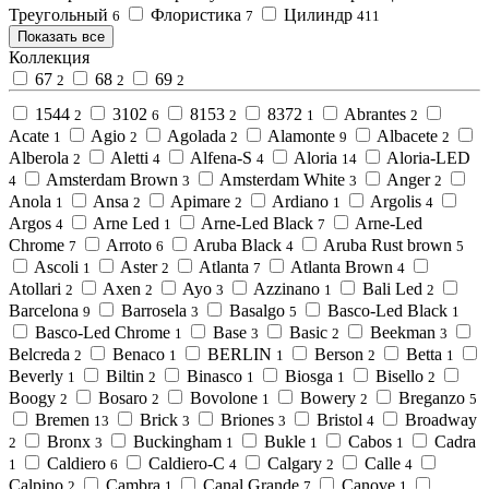
Треугольный
Флористика
Цилиндр
6
7
411
Показать все
Коллекция
67
68
69
2
2
2
1544
3102
8153
8372
Abrantes
2
6
2
1
2
Acate
Agio
Agolada
Alamonte
Albacete
1
2
2
9
2
Alberola
Aletti
Alfena-S
Aloria
Aloria-LED
2
4
4
14
Amsterdam Brown
Amsterdam White
Anger
4
3
3
2
Anola
Ansa
Apimare
Ardiano
Argolis
1
2
2
1
4
Argos
Arne Led
Arne-Led Black
Arne-Led
4
1
7
Chrome
Arroto
Aruba Black
Aruba Rust brown
7
6
4
5
Ascoli
Aster
Atlanta
Atlanta Brown
1
2
7
4
Atollari
Axen
Ayo
Azzinano
Bali Led
2
2
3
1
2
Barcelona
Barrosela
Basalgo
Basco-Led Black
9
3
5
1
Basco-Led Chrome
Base
Basic
Beekman
1
3
2
3
Belcreda
Benaco
BERLIN
Berson
Betta
2
1
1
2
1
Beverly
Biltin
Binasco
Biosga
Bisello
1
2
1
1
2
Boogy
Bosaro
Bovolone
Bowery
Breganzo
2
2
1
2
5
Bremen
Brick
Briones
Bristol
Broadway
13
3
3
4
Bronx
Buckingham
Bukle
Cabos
Cadra
2
3
1
1
1
Caldiero
Caldiero-C
Calgary
Calle
1
6
4
2
4
Calpino
Cambra
Canal Grande
Canove
2
1
7
1