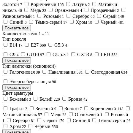
Золотой
Коричневый
Латунь
Матовый
7
105
2
никель
Медь
Оранжевый
Прозрачный
46
22
4
2
Разноцветный
Розовый
Серебро
Серый
1
1
66
149
Синий
Тёмно-серый
Хром
Черный
6
17
19
481
Показать все
Количество ламп
1
-
12
Тип цоколя
E14
E27
G5.3
17
660
4
G9
GU10
GU5.3
GX53
LED
4
97
1
8
553
Показать все
Тип лампочки (основной)
Галогеновая
Накаливания
Светодиодная
39
581
634
Энергосберегающая
90
Показать все
Цвет арматуры
Бежевый
Белый
Бронза
3
220
42
Графит
Зеленый
Золото
Коричневый
2
9
7
118
Матовый никель
Медь
Оранжевый
Розовый
57
23
1
Серебро
Серый
Синий
Тёмно-серый
1
81
170
6
26
Хром
Черный
22
556
Показать все