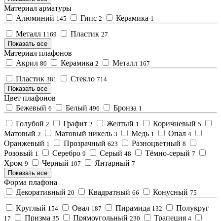
Материал арматуры
Алюминий
Гипс
Керамика
145
2
1
Металл
Пластик
1169
27
Показать все
Материал плафонов
Акрил
Керамика
Металл
80
2
167
Пластик
Стекло
381
714
Показать все
Цвет плафонов
Бежевый
Белый
Бронза
6
496
1
Голубой
Графит
Желтый
Коричневый
2
2
1
5
Матовый
Матовый никель
Медь
Опал
2
3
1
4
Оранжевый
Прозрачный
Разноцветный
1
623
8
Розовый
Серебро
Серый
Тёмно-серый
1
9
48
7
Хром
Черный
Янтарный
9
107
7
Показать все
Форма плафона
Декоративный
Квадратный
Конусный
20
66
75
Круглый
Овал
Пирамида
Полукруг
154
187
132
Призма
Прямоугольный
Трапеция
17
35
230
4