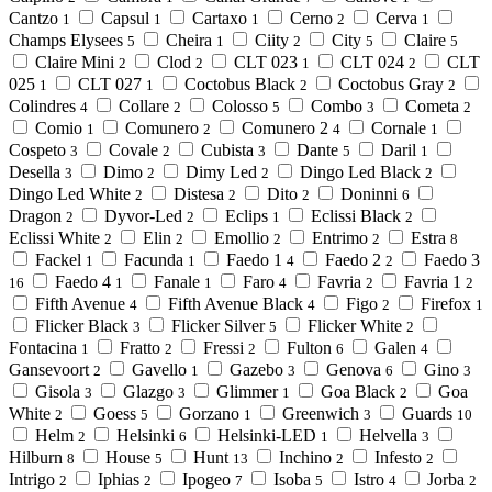
Cantzo
Capsul
Cartaxo
Cerno
Cerva
1
1
1
2
1
Champs Elysees
Cheira
Ciity
City
Claire
5
1
2
5
5
Claire Mini
Clod
CLT 023
CLT 024
CLT
2
2
1
2
025
CLT 027
Coctobus Black
Coctobus Gray
1
1
2
2
Colindres
Collare
Colosso
Combo
Cometa
4
2
5
3
2
Comio
Comunero
Comunero 2
Cornale
1
2
4
1
Cospeto
Covale
Cubista
Dante
Daril
3
2
3
5
1
Desella
Dimo
Dimy Led
Dingo Led Black
3
2
2
2
Dingo Led White
Distesa
Dito
Doninni
2
2
2
6
Dragon
Dyvor-Led
Eclips
Eclissi Black
2
2
1
2
Eclissi White
Elin
Emollio
Entrimo
Estra
2
2
2
2
8
Fackel
Facunda
Faedo 1
Faedo 2
Faedo 3
1
1
4
2
Faedo 4
Fanale
Faro
Favria
Favria 1
16
1
1
4
2
2
Fifth Avenue
Fifth Avenue Black
Figo
Firefox
4
4
2
1
Flicker Black
Flicker Silver
Flicker White
3
5
2
Fontacina
Fratto
Fressi
Fulton
Galen
1
2
2
6
4
Gansevoort
Gavello
Gazebo
Genova
Gino
2
1
3
6
3
Gisola
Glazgo
Glimmer
Goa Black
Goa
3
3
1
2
White
Goess
Gorzano
Greenwich
Guards
2
5
1
3
10
Helm
Helsinki
Helsinki-LED
Helvella
2
6
1
3
Hilburn
House
Hunt
Inchino
Infesto
8
5
13
2
2
Intrigo
Iphias
Ipogeo
Isoba
Istro
Jorba
2
2
7
5
4
2