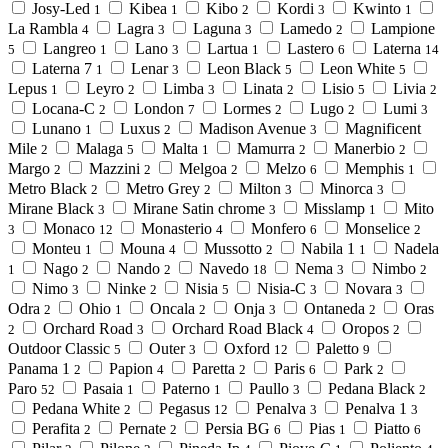
Josy-Led
Kibea
Kibo
Kordi
Kwinto
1
1
2
3
1
La Rambla
Lagra
Laguna
Lamedo
Lampione
4
3
3
2
Langreo
Lano
Lartua
Lastero
Laterna
5
1
3
1
6
14
Laterna 7
Lenar
Leon Black
Leon White
1
3
5
5
Lepus
Leyro
Limba
Linata
Lisio
Livia
1
2
3
2
5
2
Locana-C
London
Lormes
Lugo
Lumi
2
7
2
2
3
Lunano
Luxus
Madison Avenue
Magnificent
1
2
3
Mile
Malaga
Malta
Mamurra
Manerbio
2
5
1
2
2
Margo
Mazzini
Melgoa
Melzo
Memphis
2
2
2
6
1
Metro Black
Metro Grey
Milton
Minorca
2
2
3
3
Mirane Black
Mirane Satin chrome
Misslamp
Mito
3
3
1
Monaco
Monasterio
Monfero
Monselice
3
12
4
6
2
Monteu
Mouna
Mussotto
Nabila 1
Nadela
1
4
2
1
Nago
Nando
Navedo
Nema
Nimbo
1
2
2
18
3
2
Nimo
Ninke
Nisia
Nisia-C
Novara
3
2
5
3
3
Odra
Ohio
Oncala
Onja
Ontaneda
Oras
2
1
2
3
2
Orchard Road
Orchard Road Black
Oropos
2
3
4
2
Outdoor Classic
Outer
Oxford
Paletto
5
3
12
9
Panama 1
Papion
Paretta
Paris
Park
2
4
2
6
2
Paro
Pasaia
Paterno
Paullo
Pedana Black
52
1
1
3
2
Pedana White
Pegasus
Penalva
Penalva 1
2
12
3
3
Perafita
Pernate
Persia BG
Pias
Piatto
2
2
6
1
6