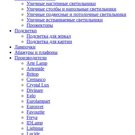
Уличные настенные светильники
Уличные столбы и напольные светильники
Уличные подвесные и потолочные светильники
Уличные встраиваемые светильники
Прожекторы
Подсветки
Подсветка для зеркал
Подсветка для картин
Лампочки
Абажуры и плафоны
Производители
Arte Lamp
Artemide
Britop
Cremasco
Crystal Lux
Divinare
Eglo
Eurolampart
Eurosvet
Favourite
Freya
IDLamp
Lightstar
Lucide