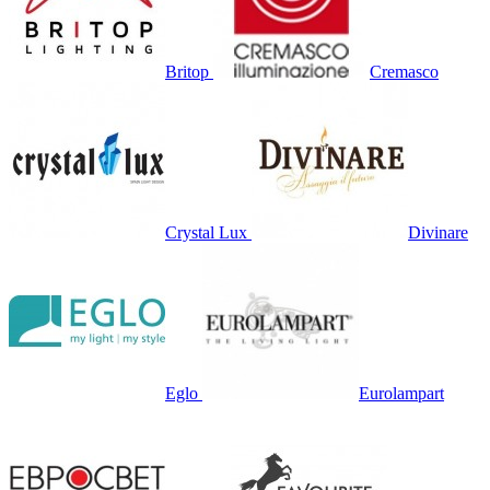
Britop
Cremasco
Crystal Lux
Divinare
Eglo
Eurolampart