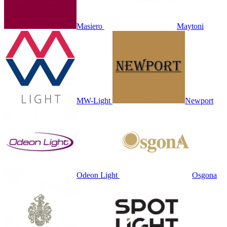
Masiero
Maytoni
MW-Light
Newport
Odeon Light
Osgona