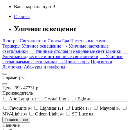
Ваша корзина пуста!
Главная
Уличное освещение
Люстры
Светильники
Споты
Бра
Настольные лампы
Торшеры
Уличное освещение
- Уличные настенные
светильники
- Уличные столбы и напольные светильники
-
Уличные подвесные и потолочные светильники
- Уличные
встраиваемые светильники
- Прожекторы
Подсветки
Лампочки
Абажуры и плафоны
Параметры
Цена
99
-
47731
р.
Производитель
Arte Lamp
Crystal Lux
Eglo
163
5
485
Favourite
Lightstar
Lucide
Maytoni
94
121
177
96
MW-Light
Odeon Light
ST Luce
34
94
83
Показать все
Наличие