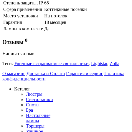
Степень защиты, IP
65
Сфера применения
Коттеджные поселки
Место установки
На потолок
Гарантия
18 месяцев
Лампы в комплекте
Да
0
Отзывы
Написать отзыв
Теги:
Уличные встраиваемые светильники
,
Lightstar
,
Zolla
О магазине
Доставка и Оплата
Гарантия и сервис
Политика
конфиденциальности
Каталог
Люстры
Светильники
Споты
Бра
Настольные
лампы
Торшеры
Уличное