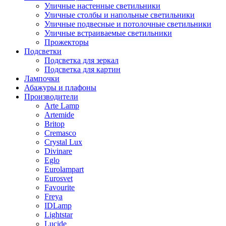
Уличные настенные светильники
Уличные столбы и напольные светильники
Уличные подвесные и потолочные светильники
Уличные встраиваемые светильники
Прожекторы
Подсветки
Подсветка для зеркал
Подсветка для картин
Лампочки
Абажуры и плафоны
Производители
Arte Lamp
Artemide
Britop
Cremasco
Crystal Lux
Divinare
Eglo
Eurolampart
Eurosvet
Favourite
Freya
IDLamp
Lightstar
Lucide