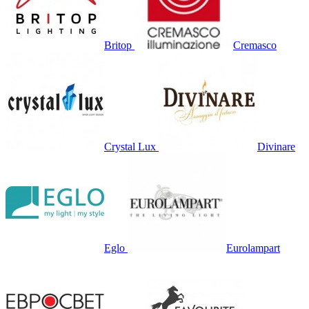
Britop
Cremasco
Crystal Lux
Divinare
Eglo
Eurolampart