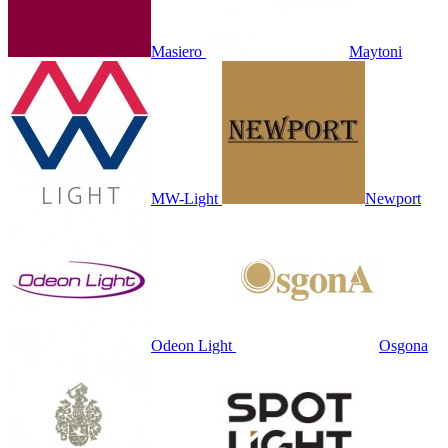
Masiero
Maytoni
MW-Light
Newport
Odeon Light
Osgona