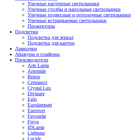
Уличные настенные светильники
Уличные столбы и напольные светильники
Уличные подвесные и потолочные светильники
Уличные встраиваемые светильники
Прожекторы
Подсветки
Подсветка для зеркал
Подсветка для картин
Лампочки
Абажуры и плафоны
Производители
Arte Lamp
Artemide
Britop
Cremasco
Crystal Lux
Divinare
Eglo
Eurolampart
Eurosvet
Favourite
Freya
IDLamp
Lightstar
Lucide