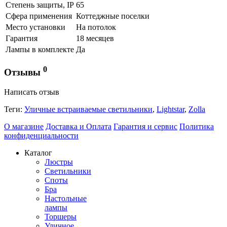
Степень защиты, IP
65
Сфера применения
Коттеджные поселки
Место установки
На потолок
Гарантия
18 месяцев
Лампы в комплекте
Да
0
Отзывы
Написать отзыв
Теги:
Уличные встраиваемые светильники
,
Lightstar
,
Zolla
О магазине
Доставка и Оплата
Гарантия и сервис
Политика
конфиденциальности
Каталог
Люстры
Светильники
Споты
Бра
Настольные
лампы
Торшеры
Уличное