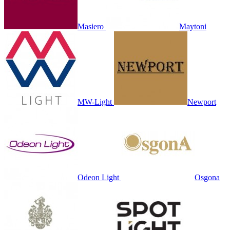
Masiero
Maytoni
MW-Light
Newport
Odeon Light
Osgona