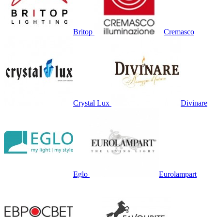
Britop
Cremasco
Crystal Lux
Divinare
Eglo
Eurolampart