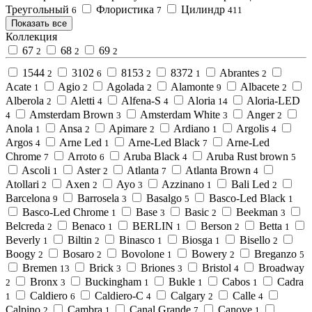
Треугольный
Флористика
Цилиндр
6
7
411
Показать все
Коллекция
67
68
69
2
2
2
1544
3102
8153
8372
Abrantes
2
6
2
1
2
Acate
Agio
Agolada
Alamonte
Albacete
1
2
2
9
2
Alberola
Aletti
Alfena-S
Aloria
Aloria-LED
2
4
4
14
Amsterdam Brown
Amsterdam White
Anger
4
3
3
2
Anola
Ansa
Apimare
Ardiano
Argolis
1
2
2
1
4
Argos
Arne Led
Arne-Led Black
Arne-Led
4
1
7
Chrome
Arroto
Aruba Black
Aruba Rust brown
7
6
4
5
Ascoli
Aster
Atlanta
Atlanta Brown
1
2
7
4
Atollari
Axen
Ayo
Azzinano
Bali Led
2
2
3
1
2
Barcelona
Barrosela
Basalgo
Basco-Led Black
9
3
5
1
Basco-Led Chrome
Base
Basic
Beekman
1
3
2
3
Belcreda
Benaco
BERLIN
Berson
Betta
2
1
1
2
1
Beverly
Biltin
Binasco
Biosga
Bisello
1
2
1
1
2
Boogy
Bosaro
Bovolone
Bowery
Breganzo
2
2
1
2
5
Bremen
Brick
Briones
Bristol
Broadway
13
3
3
4
Bronx
Buckingham
Bukle
Cabos
Cadra
2
3
1
1
1
Caldiero
Caldiero-C
Calgary
Calle
1
6
4
2
4
Calpino
Cambra
Canal Grande
Canove
2
1
7
1