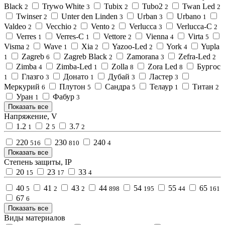
Black
Trywo White
Tubix
Tubo2
Twan Led
2
3
2
2
2
Twinser
Unter den Linden
Urban
Urbano
2
3
3
1
Valdeo
Vecchio
Vento
Verlucca
Verlucca-C
2
2
2
3
2
Verres
Verres-C
Vettore
Vienna
Virta
1
1
2
4
5
Visma
Wave
Xia
Yazoo-Led
York
Yupla
2
1
2
2
4
Zagreb
Zagreb Black
Zamorana
Zefra-Led
1
6
2
3
2
Zimba
Zimba-Led
Zolla
Zora Led
Бургос
4
1
8
8
Глазго
Донато
Дубай
Ластер
1
3
1
3
3
Меркурий
Плутон
Сандра
Телаур
Титан
6
5
5
1
2
Уран
Фабур
1
3
Показать все
Напряжение, V
1.2
2
3.7
1
5
2
220
230
240
516
810
4
Показать все
Степень защиты, IP
20
23
33
15
17
4
40
41
43
44
54
55
65
5
2
2
898
195
44
161
67
6
Показать все
Виды материалов