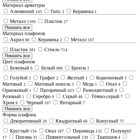
Материал арматуры
Алюминий
Гипс
Керамика
145
2
1
Металл
Пластик
1169
27
Показать все
Материал плафонов
Акрил
Керамика
Металл
80
2
167
Пластик
Стекло
381
714
Показать все
Цвет плафонов
Бежевый
Белый
Бронза
6
496
1
Голубой
Графит
Желтый
Коричневый
2
2
1
5
Матовый
Матовый никель
Медь
Опал
2
3
1
4
Оранжевый
Прозрачный
Разноцветный
1
623
8
Розовый
Серебро
Серый
Тёмно-серый
1
9
48
7
Хром
Черный
Янтарный
9
107
7
Показать все
Форма плафона
Декоративный
Квадратный
Конусный
20
66
75
Круглый
Овал
Пирамида
Полукруг
154
187
132
Призма
Прямоугольный
Трапеция
17
35
230
4