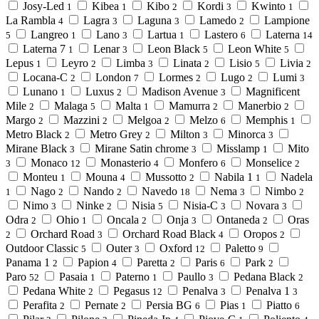
Josy-Led
Kibea
Kibo
Kordi
Kwinto
1
1
2
3
1
La Rambla
Lagra
Laguna
Lamedo
Lampione
4
3
3
2
Langreo
Lano
Lartua
Lastero
Laterna
5
1
3
1
6
14
Laterna 7
Lenar
Leon Black
Leon White
1
3
5
5
Lepus
Leyro
Limba
Linata
Lisio
Livia
1
2
3
2
5
2
Locana-C
London
Lormes
Lugo
Lumi
2
7
2
2
3
Lunano
Luxus
Madison Avenue
Magnificent
1
2
3
Mile
Malaga
Malta
Mamurra
Manerbio
2
5
1
2
2
Margo
Mazzini
Melgoa
Melzo
Memphis
2
2
2
6
1
Metro Black
Metro Grey
Milton
Minorca
2
2
3
3
Mirane Black
Mirane Satin chrome
Misslamp
Mito
3
3
1
Monaco
Monasterio
Monfero
Monselice
3
12
4
6
2
Monteu
Mouna
Mussotto
Nabila 1
Nadela
1
4
2
1
Nago
Nando
Navedo
Nema
Nimbo
1
2
2
18
3
2
Nimo
Ninke
Nisia
Nisia-C
Novara
3
2
5
3
3
Odra
Ohio
Oncala
Onja
Ontaneda
Oras
2
1
2
3
2
Orchard Road
Orchard Road Black
Oropos
2
3
4
2
Outdoor Classic
Outer
Oxford
Paletto
5
3
12
9
Panama 1
Papion
Paretta
Paris
Park
2
4
2
6
2
Paro
Pasaia
Paterno
Paullo
Pedana Black
52
1
1
3
2
Pedana White
Pegasus
Penalva
Penalva 1
2
12
3
3
Perafita
Pernate
Persia BG
Pias
Piatto
2
2
6
1
6