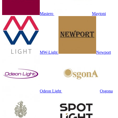
Masiero
Maytoni
MW-Light
Newport
Odeon Light
Osgona