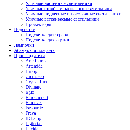
Уличные настенные светильники
Уличные столбы и напольные светильники
Уличные подвесные и потолочные светильники
Уличные встраиваемые светильники
Прожекторы
Подсветки
Подсветка для зеркал
Подсветка для картин
Лампочки
Абажуры и плафоны
Производители
Arte Lamp
Artemide
Britop
Cremasco
Crystal Lux
Divinare
Eglo
Eurolampart
Eurosvet
Favourite
Freya
IDLamp
Lightstar
Lucide