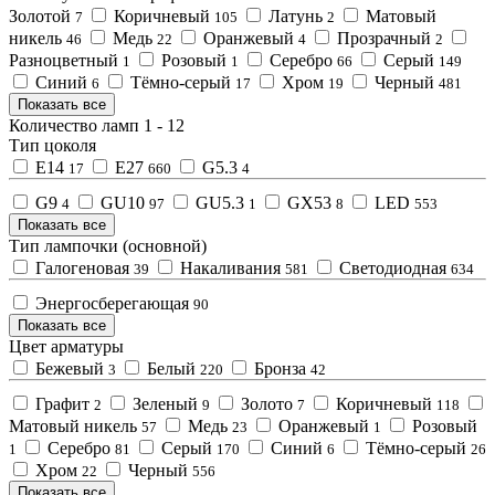
Золотой
Коричневый
Латунь
Матовый
7
105
2
никель
Медь
Оранжевый
Прозрачный
46
22
4
2
Разноцветный
Розовый
Серебро
Серый
1
1
66
149
Синий
Тёмно-серый
Хром
Черный
6
17
19
481
Показать все
Количество ламп
1
-
12
Тип цоколя
E14
E27
G5.3
17
660
4
G9
GU10
GU5.3
GX53
LED
4
97
1
8
553
Показать все
Тип лампочки (основной)
Галогеновая
Накаливания
Светодиодная
39
581
634
Энергосберегающая
90
Показать все
Цвет арматуры
Бежевый
Белый
Бронза
3
220
42
Графит
Зеленый
Золото
Коричневый
2
9
7
118
Матовый никель
Медь
Оранжевый
Розовый
57
23
1
Серебро
Серый
Синий
Тёмно-серый
1
81
170
6
26
Хром
Черный
22
556
Показать все