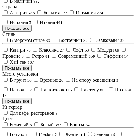
В наличии
832
Страна
Австрия
Бельгия
Германия
485
177
224
Испания
Италия
5
461
Показать все
Стиль
В морском стиле
Восточный
Замковый
33
32
132
Кантри
Классика
Лофт
Модерн
76
27
53
69
Прованс
Ретро
Современный
Тиффани
6
81
659
14
Хай-тек
167
Показать все
Место установки
В грунт
Врезные
На опору освещения
36
20
3
На пол
На потолок
На стену
На стол
357
115
803
13
Показать все
Интерьер
Для кафе, ресторанов
3
Цвет
Бежевый
Белый
Бронза
5
357
34
Голубой
Графит
Желтый
Зеленый
1
2
1
9