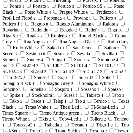
Pilar
Pilone
Pineda-Ip
Piove-C
Poliento
2
2
4
1
4
Ponso
Portato
Portico
Portico SS
Posto
1
1
3
3
Black
Posto White
Prague White
Predazzo
4
4
6
1
Profi Led Flood
Propenda
Provinz
Pulfero
2
4
1
4
Pulfero 1
Raggio
Raggio Aluminum
Ralora
1
8
8
2
Ravarino
Redondo
Reggio
Relief
Riga
1
4
2
4
16
Riga 5
Roales
Robledo
Round Black
Round
2
2
2
2
Grey
Rua Augusta
Rua Augusta Black
Rullo Grey
2
7
7
Rullo White
Sakeda
San Telmo
Sation
2
2
3
1
5
Servoi
Sesimba
Sesma
Sevilia
Sevilla
2
8
2
1
1
Sidney
Sindey
Singa
Siones
Sirmione
1
4
1
4
4
Sitia
SL099
SL100
SL101.4
SL101.7
2
2
2
2
2
SL102.4
SL560
SL561.4
SL561.7
SL562
4
2
2
2
2
SL925
Smuso
Sojo
Solar
Solid
3
2
1
13
2
Sonaglio Black
Sonaglio Grey
Sonaglio White
1
2
2
Soncino
Sonella
Sospiro
Sossano
Spasso
1
3
1
2
1
Spike
Stockholm
Suesa
Tableto
Tabo
1
1
1
4
2
Tako
Tasca
Telep
Teo
Terrico
Texas
5
1
1
2
1
Black
Texas White
Thesi Led
TI-Solar-Led
5
1
1
2
Times Square
Tireno Antique green
Tireno Black
7
5
5
Tireno White
Tixis
Toby-Led
Tollera
Tonego
5
2
2
2
Torazza-C
Trabada
Trecate
Trigo 1
Trio
1
1
2
1
2
Led-Set
Trono 2
Trono Stick
Trosona
Trywo
2
2
2
2