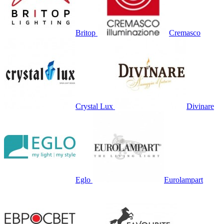
Britop
Cremasco
Crystal Lux
Divinare
Eglo
Eurolampart