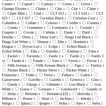
Cantzo
Capsul
Cartaxo
Cerno
Cerva
1
1
1
2
1
Champs Elysees
Cheira
Ciity
City
Claire
5
1
2
5
5
Claire Mini
Clod
CLT 023
CLT 024
CLT
2
2
1
2
025
CLT 027
Coctobus Black
Coctobus Gray
1
1
2
2
Colindres
Collare
Colosso
Combo
Cometa
4
2
5
3
2
Comio
Comunero
Comunero 2
Cornale
1
2
4
1
Cospeto
Covale
Cubista
Dante
Daril
3
2
3
5
1
Desella
Dimo
Dimy Led
Dingo Led Black
3
2
2
2
Dingo Led White
Distesa
Dito
Doninni
2
2
2
6
Dragon
Dyvor-Led
Eclips
Eclissi Black
2
2
1
2
Eclissi White
Elin
Emollio
Entrimo
Estra
2
2
2
2
8
Fackel
Facunda
Faedo 1
Faedo 2
Faedo 3
1
1
4
2
Faedo 4
Fanale
Faro
Favria
Favria 1
16
1
1
4
2
2
Fifth Avenue
Fifth Avenue Black
Figo
Firefox
4
4
2
1
Flicker Black
Flicker Silver
Flicker White
3
5
2
Fontacina
Fratto
Fressi
Fulton
Galen
1
2
2
6
4
Gansevoort
Gavello
Gazebo
Genova
Gino
2
1
3
6
3
Gisola
Glazgo
Glimmer
Goa Black
Goa
3
3
1
2
White
Goess
Gorzano
Greenwich
Guards
2
5
1
3
10
Helm
Helsinki
Helsinki-LED
Helvella
2
6
1
3
Hilburn
House
Hunt
Inchino
Infesto
8
5
13
2
2
Intrigo
Iphias
Ipogeo
Isoba
Istro
Jorba
2
2
7
5
4
2