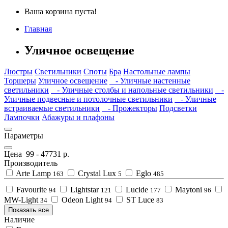
Ваша корзина пуста!
Главная
Уличное освещение
Люстры
Светильники
Споты
Бра
Настольные лампы
Торшеры
Уличное освещение
- Уличные настенные
светильники
- Уличные столбы и напольные светильники
-
Уличные подвесные и потолочные светильники
- Уличные
встраиваемые светильники
- Прожекторы
Подсветки
Лампочки
Абажуры и плафоны
Параметры
Цена
99
-
47731
р.
Производитель
Arte Lamp
Crystal Lux
Eglo
163
5
485
Favourite
Lightstar
Lucide
Maytoni
94
121
177
96
MW-Light
Odeon Light
ST Luce
34
94
83
Показать все
Наличие