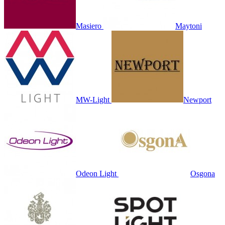
Masiero
Maytoni
MW-Light
Newport
Odeon Light
Osgona