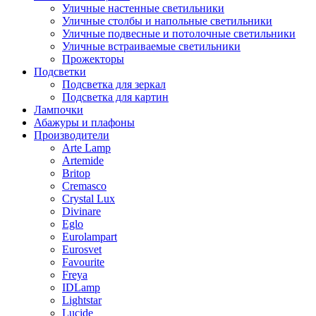
Уличные настенные светильники
Уличные столбы и напольные светильники
Уличные подвесные и потолочные светильники
Уличные встраиваемые светильники
Прожекторы
Подсветки
Подсветка для зеркал
Подсветка для картин
Лампочки
Абажуры и плафоны
Производители
Arte Lamp
Artemide
Britop
Cremasco
Crystal Lux
Divinare
Eglo
Eurolampart
Eurosvet
Favourite
Freya
IDLamp
Lightstar
Lucide