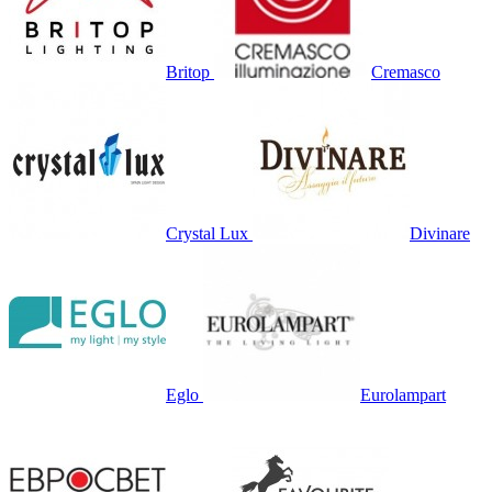
Britop
Cremasco
Crystal Lux
Divinare
Eglo
Eurolampart