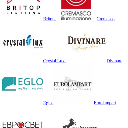
Britop
Cremasco
Crystal Lux
Divinare
Eglo
Eurolampart