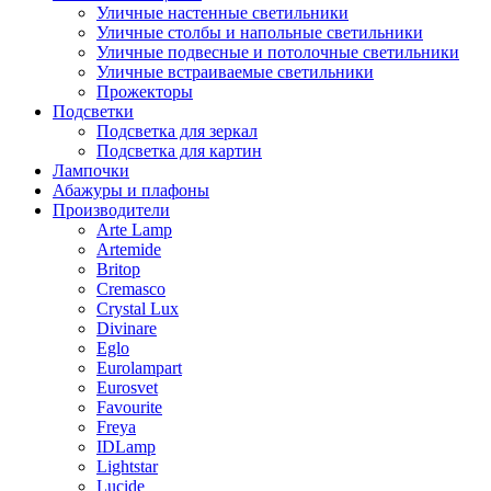
Уличные настенные светильники
Уличные столбы и напольные светильники
Уличные подвесные и потолочные светильники
Уличные встраиваемые светильники
Прожекторы
Подсветки
Подсветка для зеркал
Подсветка для картин
Лампочки
Абажуры и плафоны
Производители
Arte Lamp
Artemide
Britop
Cremasco
Crystal Lux
Divinare
Eglo
Eurolampart
Eurosvet
Favourite
Freya
IDLamp
Lightstar
Lucide