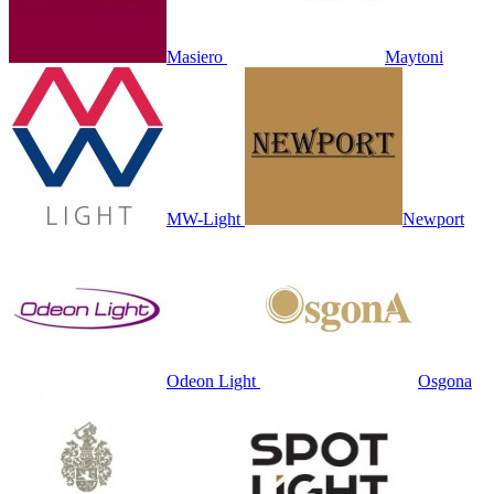
Masiero
Maytoni
MW-Light
Newport
Odeon Light
Osgona