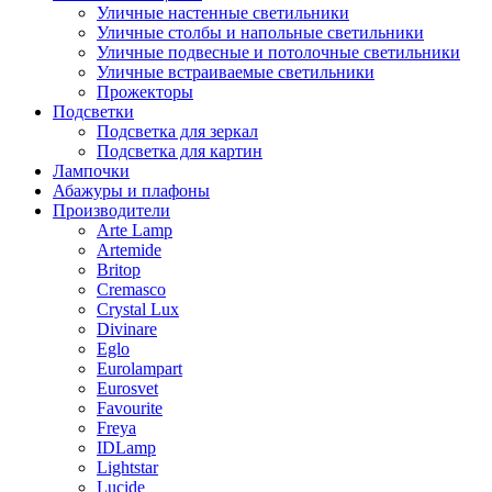
Уличные настенные светильники
Уличные столбы и напольные светильники
Уличные подвесные и потолочные светильники
Уличные встраиваемые светильники
Прожекторы
Подсветки
Подсветка для зеркал
Подсветка для картин
Лампочки
Абажуры и плафоны
Производители
Arte Lamp
Artemide
Britop
Cremasco
Crystal Lux
Divinare
Eglo
Eurolampart
Eurosvet
Favourite
Freya
IDLamp
Lightstar
Lucide