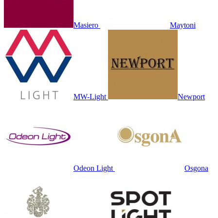
Masiero
Maytoni
MW-Light
Newport
Odeon Light
Osgona