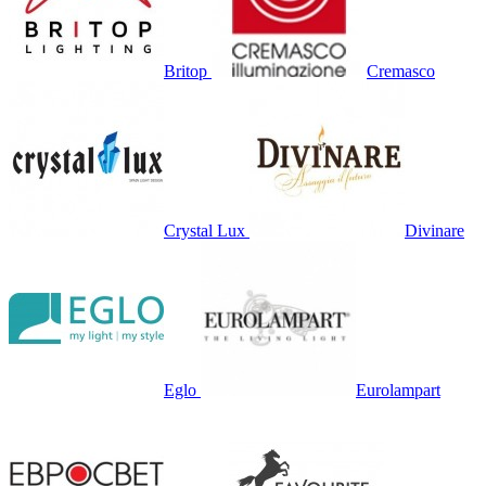
Britop
Cremasco
Crystal Lux
Divinare
Eglo
Eurolampart