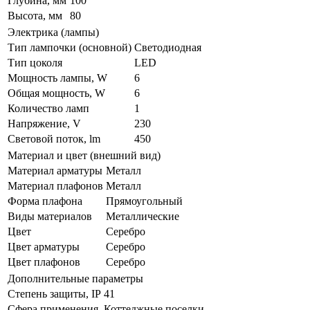
Глубина, мм
100
Высота, мм
80
Электрика (лампы)
Тип лампочки (основной)
Светодиодная
Тип цоколя
LED
Мощность лампы, W
6
Общая мощность, W
6
Количество ламп
1
Напряжение, V
230
Световой поток, lm
450
Материал и цвет (внешний вид)
Материал арматуры
Металл
Материал плафонов
Металл
Форма плафона
Прямоугольный
Виды материалов
Металлические
Цвет
Серебро
Цвет арматуры
Серебро
Цвет плафонов
Серебро
Дополнительные параметры
Степень защиты, IP
41
Сфера применения
Коттеджные поселки