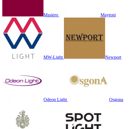
Masiero
Maytoni
MW-Light
Newport
Odeon Light
Osgona