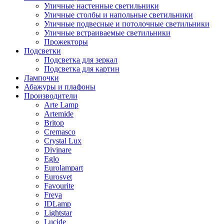
Уличные настенные светильники
Уличные столбы и напольные светильники
Уличные подвесные и потолочные светильники
Уличные встраиваемые светильники
Прожекторы
Подсветки
Подсветка для зеркал
Подсветка для картин
Лампочки
Абажуры и плафоны
Производители
Arte Lamp
Artemide
Britop
Cremasco
Crystal Lux
Divinare
Eglo
Eurolampart
Eurosvet
Favourite
Freya
IDLamp
Lightstar
Lucide