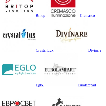
Britop
Cremasco
Crystal Lux
Divinare
Eglo
Eurolampart