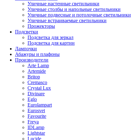
Уличные настенные светильники
Уличные столбы и напольные светильники
Уличные подвесные и потолочные светильники
Уличные встраиваемые светильники
Прожекторы
Подсветки
Подсветка для зеркал
Подсветка для картин
Лампочки
Абажуры и плафоны
Производители
Arte Lamp
Artemide
Britop
Cremasco
Crystal Lux
Divinare
Eglo
Eurolampart
Eurosvet
Favourite
Freya
IDLamp
Lightstar
Lucide