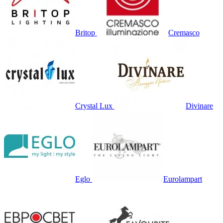
Britop
Cremasco
Crystal Lux
Divinare
Eglo
Eurolampart