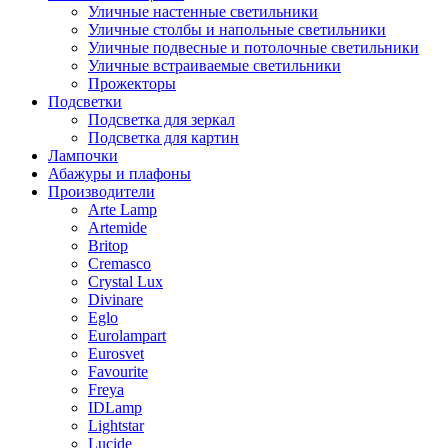
Уличные настенные светильники
Уличные столбы и напольные светильники
Уличные подвесные и потолочные светильники
Уличные встраиваемые светильники
Прожекторы
Подсветки
Подсветка для зеркал
Подсветка для картин
Лампочки
Абажуры и плафоны
Производители
Arte Lamp
Artemide
Britop
Cremasco
Crystal Lux
Divinare
Eglo
Eurolampart
Eurosvet
Favourite
Freya
IDLamp
Lightstar
Lucide