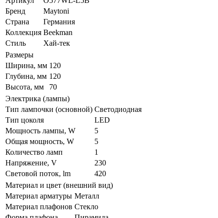
Артикул
O577WL-L5B
Бренд
Maytoni
Страна
Германия
Коллекция
Beekman
Стиль
Хай-тек
Размеры
Ширина, мм
120
Глубина, мм
120
Высота, мм
70
Электрика (лампы)
Тип лампочки (основной)
Светодиодная
Тип цоколя
LED
Мощность лампы, W
5
Общая мощность, W
5
Количество ламп
1
Напряжение, V
230
Световой поток, lm
420
Материал и цвет (внешний вид)
Материал арматуры
Металл
Материал плафонов
Стекло
Форма плафона
Пирамида