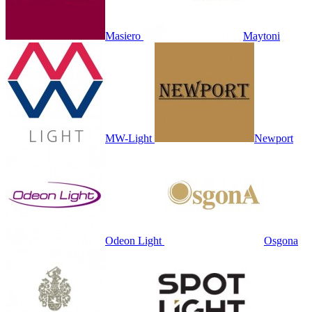
Masiero
Maytoni
MW-Light
Newport
Odeon Light
Osgona