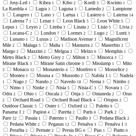
Josy-Led
Kibea
Kibo
Kordi
Kwinto
1
1
2
3
1
La Rambla
Lagra
Laguna
Lamedo
Lampione
4
3
3
2
Langreo
Lano
Lartua
Lastero
Laterna
5
1
3
1
6
14
Laterna 7
Lenar
Leon Black
Leon White
1
3
5
5
Lepus
Leyro
Limba
Linata
Lisio
Livia
1
2
3
2
5
2
Locana-C
London
Lormes
Lugo
Lumi
2
7
2
2
3
Lunano
Luxus
Madison Avenue
Magnificent
1
2
3
Mile
Malaga
Malta
Mamurra
Manerbio
2
5
1
2
2
Margo
Mazzini
Melgoa
Melzo
Memphis
2
2
2
6
1
Metro Black
Metro Grey
Milton
Minorca
2
2
3
3
Mirane Black
Mirane Satin chrome
Misslamp
Mito
3
3
1
Monaco
Monasterio
Monfero
Monselice
3
12
4
6
2
Monteu
Mouna
Mussotto
Nabila 1
Nadela
1
4
2
1
Nago
Nando
Navedo
Nema
Nimbo
1
2
2
18
3
2
Nimo
Ninke
Nisia
Nisia-C
Novara
3
2
5
3
3
Odra
Ohio
Oncala
Onja
Ontaneda
Oras
2
1
2
3
2
Orchard Road
Orchard Road Black
Oropos
2
3
4
2
Outdoor Classic
Outer
Oxford
Paletto
5
3
12
9
Panama 1
Papion
Paretta
Paris
Park
2
4
2
6
2
Paro
Pasaia
Paterno
Paullo
Pedana Black
52
1
1
3
2
Pedana White
Pegasus
Penalva
Penalva 1
2
12
3
3
Perafita
Pernate
Persia BG
Pias
Piatto
2
2
6
1
6