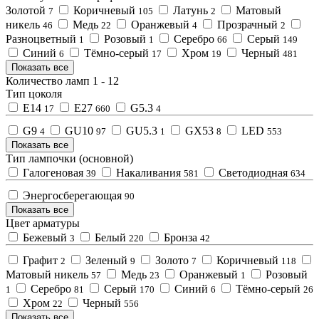
Золотой
Коричневый
Латунь
Матовый
7
105
2
никель
Медь
Оранжевый
Прозрачный
46
22
4
2
Разноцветный
Розовый
Серебро
Серый
1
1
66
149
Синий
Тёмно-серый
Хром
Черный
6
17
19
481
Показать все
Количество ламп
1
-
12
Тип цоколя
E14
E27
G5.3
17
660
4
G9
GU10
GU5.3
GX53
LED
4
97
1
8
553
Показать все
Тип лампочки (основной)
Галогеновая
Накаливания
Светодиодная
39
581
634
Энергосберегающая
90
Показать все
Цвет арматуры
Бежевый
Белый
Бронза
3
220
42
Графит
Зеленый
Золото
Коричневый
2
9
7
118
Матовый никель
Медь
Оранжевый
Розовый
57
23
1
Серебро
Серый
Синий
Тёмно-серый
1
81
170
6
26
Хром
Черный
22
556
Показать все