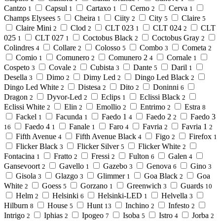
Cantzo
Capsul
Cartaxo
Cerno
Cerva
1
1
1
2
1
Champs Elysees
Cheira
Ciity
City
Claire
5
1
2
5
5
Claire Mini
Clod
CLT 023
CLT 024
CLT
2
2
1
2
025
CLT 027
Coctobus Black
Coctobus Gray
1
1
2
2
Colindres
Collare
Colosso
Combo
Cometa
4
2
5
3
2
Comio
Comunero
Comunero 2
Cornale
1
2
4
1
Cospeto
Covale
Cubista
Dante
Daril
3
2
3
5
1
Desella
Dimo
Dimy Led
Dingo Led Black
3
2
2
2
Dingo Led White
Distesa
Dito
Doninni
2
2
2
6
Dragon
Dyvor-Led
Eclips
Eclissi Black
2
2
1
2
Eclissi White
Elin
Emollio
Entrimo
Estra
2
2
2
2
8
Fackel
Facunda
Faedo 1
Faedo 2
Faedo 3
1
1
4
2
Faedo 4
Fanale
Faro
Favria
Favria 1
16
1
1
4
2
2
Fifth Avenue
Fifth Avenue Black
Figo
Firefox
4
4
2
1
Flicker Black
Flicker Silver
Flicker White
3
5
2
Fontacina
Fratto
Fressi
Fulton
Galen
1
2
2
6
4
Gansevoort
Gavello
Gazebo
Genova
Gino
2
1
3
6
3
Gisola
Glazgo
Glimmer
Goa Black
Goa
3
3
1
2
White
Goess
Gorzano
Greenwich
Guards
2
5
1
3
10
Helm
Helsinki
Helsinki-LED
Helvella
2
6
1
3
Hilburn
House
Hunt
Inchino
Infesto
8
5
13
2
2
Intrigo
Iphias
Ipogeo
Isoba
Istro
Jorba
2
2
7
5
4
2