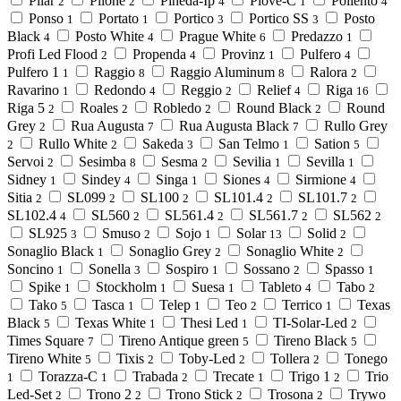
Pilar
Pilone
Pineda-Ip
Piove-C
Poliento
2
2
4
1
4
Ponso
Portato
Portico
Portico SS
Posto
1
1
3
3
Black
Posto White
Prague White
Predazzo
4
4
6
1
Profi Led Flood
Propenda
Provinz
Pulfero
2
4
1
4
Pulfero 1
Raggio
Raggio Aluminum
Ralora
1
8
8
2
Ravarino
Redondo
Reggio
Relief
Riga
1
4
2
4
16
Riga 5
Roales
Robledo
Round Black
Round
2
2
2
2
Grey
Rua Augusta
Rua Augusta Black
Rullo Grey
2
7
7
Rullo White
Sakeda
San Telmo
Sation
2
2
3
1
5
Servoi
Sesimba
Sesma
Sevilia
Sevilla
2
8
2
1
1
Sidney
Sindey
Singa
Siones
Sirmione
1
4
1
4
4
Sitia
SL099
SL100
SL101.4
SL101.7
2
2
2
2
2
SL102.4
SL560
SL561.4
SL561.7
SL562
4
2
2
2
2
SL925
Smuso
Sojo
Solar
Solid
3
2
1
13
2
Sonaglio Black
Sonaglio Grey
Sonaglio White
1
2
2
Soncino
Sonella
Sospiro
Sossano
Spasso
1
3
1
2
1
Spike
Stockholm
Suesa
Tableto
Tabo
1
1
1
4
2
Tako
Tasca
Telep
Teo
Terrico
Texas
5
1
1
2
1
Black
Texas White
Thesi Led
TI-Solar-Led
5
1
1
2
Times Square
Tireno Antique green
Tireno Black
7
5
5
Tireno White
Tixis
Toby-Led
Tollera
Tonego
5
2
2
2
Torazza-C
Trabada
Trecate
Trigo 1
Trio
1
1
2
1
2
Led-Set
Trono 2
Trono Stick
Trosona
Trywo
2
2
2
2