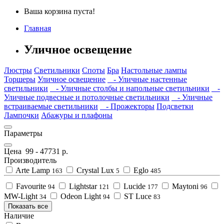
Ваша корзина пуста!
Главная
Уличное освещение
Люстры
Светильники
Споты
Бра
Настольные лампы
Торшеры
Уличное освещение
- Уличные настенные
светильники
- Уличные столбы и напольные светильники
-
Уличные подвесные и потолочные светильники
- Уличные
встраиваемые светильники
- Прожекторы
Подсветки
Лампочки
Абажуры и плафоны
Параметры
Цена
99
-
47731
р.
Производитель
Arte Lamp
Crystal Lux
Eglo
163
5
485
Favourite
Lightstar
Lucide
Maytoni
94
121
177
96
MW-Light
Odeon Light
ST Luce
34
94
83
Показать все
Наличие