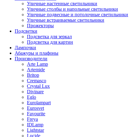
Уличные настенные светильники
Уличные столбы и напольные светильники
Уличные подвесные и потолочные светильники
Уличные встраиваемые светильники
Прожекторы
Подсветки
Подсветка для зеркал
Подсветка для картин
Лампочки
Абажуры и плафоны
Производители
Arte Lamp
Artemide
Britop
Cremasco
Crystal Lux
Divinare
Eglo
Eurolampart
Eurosvet
Favourite
Freya
IDLamp
Lightstar
Lucide