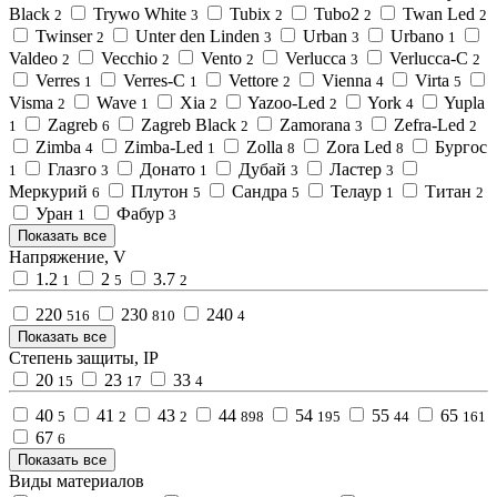
Black
Trywo White
Tubix
Tubo2
Twan Led
2
3
2
2
2
Twinser
Unter den Linden
Urban
Urbano
2
3
3
1
Valdeo
Vecchio
Vento
Verlucca
Verlucca-C
2
2
2
3
2
Verres
Verres-C
Vettore
Vienna
Virta
1
1
2
4
5
Visma
Wave
Xia
Yazoo-Led
York
Yupla
2
1
2
2
4
Zagreb
Zagreb Black
Zamorana
Zefra-Led
1
6
2
3
2
Zimba
Zimba-Led
Zolla
Zora Led
Бургос
4
1
8
8
Глазго
Донато
Дубай
Ластер
1
3
1
3
3
Меркурий
Плутон
Сандра
Телаур
Титан
6
5
5
1
2
Уран
Фабур
1
3
Показать все
Напряжение, V
1.2
2
3.7
1
5
2
220
230
240
516
810
4
Показать все
Степень защиты, IP
20
23
33
15
17
4
40
41
43
44
54
55
65
5
2
2
898
195
44
161
67
6
Показать все
Виды материалов