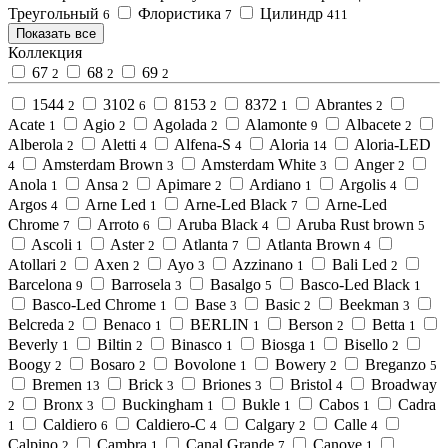
Треугольный
Флористика
Цилиндр
6
7
411
Показать все
Коллекция
67
68
69
2
2
2
1544
3102
8153
8372
Abrantes
2
6
2
1
2
Acate
Agio
Agolada
Alamonte
Albacete
1
2
2
9
2
Alberola
Aletti
Alfena-S
Aloria
Aloria-LED
2
4
4
14
Amsterdam Brown
Amsterdam White
Anger
4
3
3
2
Anola
Ansa
Apimare
Ardiano
Argolis
1
2
2
1
4
Argos
Arne Led
Arne-Led Black
Arne-Led
4
1
7
Chrome
Arroto
Aruba Black
Aruba Rust brown
7
6
4
5
Ascoli
Aster
Atlanta
Atlanta Brown
1
2
7
4
Atollari
Axen
Ayo
Azzinano
Bali Led
2
2
3
1
2
Barcelona
Barrosela
Basalgo
Basco-Led Black
9
3
5
1
Basco-Led Chrome
Base
Basic
Beekman
1
3
2
3
Belcreda
Benaco
BERLIN
Berson
Betta
2
1
1
2
1
Beverly
Biltin
Binasco
Biosga
Bisello
1
2
1
1
2
Boogy
Bosaro
Bovolone
Bowery
Breganzo
2
2
1
2
5
Bremen
Brick
Briones
Bristol
Broadway
13
3
3
4
Bronx
Buckingham
Bukle
Cabos
Cadra
2
3
1
1
1
Caldiero
Caldiero-C
Calgary
Calle
1
6
4
2
4
Calpino
Cambra
Canal Grande
Canove
2
1
7
1