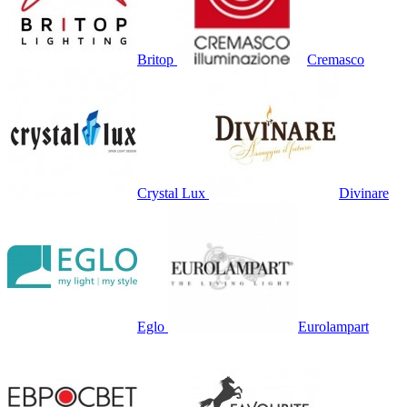
Britop
Cremasco
Crystal Lux
Divinare
Eglo
Eurolampart