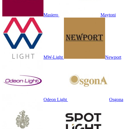
Masiero
Maytoni
MW-Light
Newport
Odeon Light
Osgona