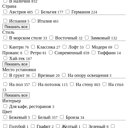
В наличии
832
Страна
Австрия
Бельгия
Германия
485
177
224
Испания
Италия
5
461
Показать все
Стиль
В морском стиле
Восточный
Замковый
33
32
132
Кантри
Классика
Лофт
Модерн
76
27
53
69
Прованс
Ретро
Современный
Тиффани
6
81
659
14
Хай-тек
167
Показать все
Место установки
В грунт
Врезные
На опору освещения
36
20
3
На пол
На потолок
На стену
На стол
357
115
803
13
Показать все
Интерьер
Для кафе, ресторанов
3
Цвет
Бежевый
Белый
Бронза
5
357
34
Голубой
Графит
Желтый
Зеленый
1
2
1
9