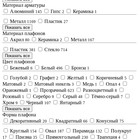
Материал арматуры
Алюминий
Гипс
Керамика
145
2
1
Металл
Пластик
1169
27
Показать все
Материал плафонов
Акрил
Керамика
Металл
80
2
167
Пластик
Стекло
381
714
Показать все
Цвет плафонов
Бежевый
Белый
Бронза
6
496
1
Голубой
Графит
Желтый
Коричневый
2
2
1
5
Матовый
Матовый никель
Медь
Опал
2
3
1
4
Оранжевый
Прозрачный
Разноцветный
1
623
8
Розовый
Серебро
Серый
Тёмно-серый
1
9
48
7
Хром
Черный
Янтарный
9
107
7
Показать все
Форма плафона
Декоративный
Квадратный
Конусный
20
66
75
Круглый
Овал
Пирамида
Полукруг
154
187
132
Призма
Прямоугольный
Трапеция
17
35
230
4