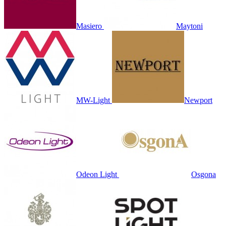
Masiero
Maytoni
MW-Light
Newport
Odeon Light
Osgona