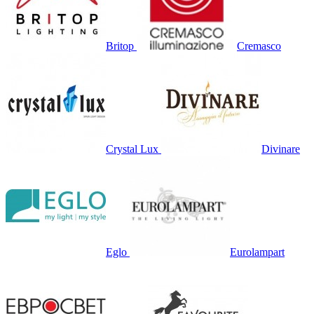
Britop
Cremasco
Crystal Lux
Divinare
Eglo
Eurolampart