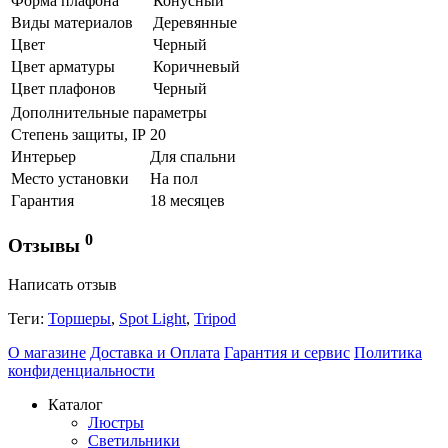
Форма плафона
Конусный
Виды материалов
Деревянные
Цвет
Черный
Цвет арматуры
Коричневый
Цвет плафонов
Черный
Дополнительные параметры
Степень защиты, IP
20
Интерьер
Для спальни
Место установки
На пол
Гарантия
18 месяцев
0
Отзывы
Написать отзыв
Теги:
Торшеры
,
Spot Light
,
Tripod
О магазине
Доставка и Оплата
Гарантия и сервис
Политика
конфиденциальности
Каталог
Люстры
Светильники