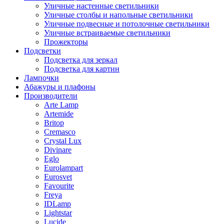
Уличные настенные светильники
Уличные столбы и напольные светильники
Уличные подвесные и потолочные светильники
Уличные встраиваемые светильники
Прожекторы
Подсветки
Подсветка для зеркал
Подсветка для картин
Лампочки
Абажуры и плафоны
Производители
Arte Lamp
Artemide
Britop
Cremasco
Crystal Lux
Divinare
Eglo
Eurolampart
Eurosvet
Favourite
Freya
IDLamp
Lightstar
Lucide