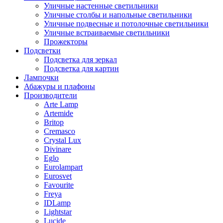
Уличные настенные светильники
Уличные столбы и напольные светильники
Уличные подвесные и потолочные светильники
Уличные встраиваемые светильники
Прожекторы
Подсветки
Подсветка для зеркал
Подсветка для картин
Лампочки
Абажуры и плафоны
Производители
Arte Lamp
Artemide
Britop
Cremasco
Crystal Lux
Divinare
Eglo
Eurolampart
Eurosvet
Favourite
Freya
IDLamp
Lightstar
Lucide