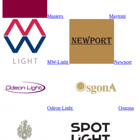
Masiero
Maytoni
MW-Light
Newport
Odeon Light
Osgona