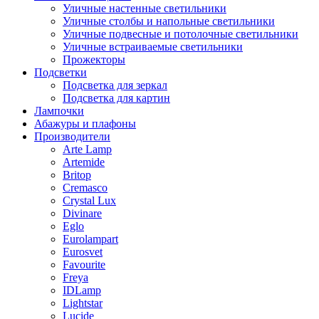
Уличные настенные светильники
Уличные столбы и напольные светильники
Уличные подвесные и потолочные светильники
Уличные встраиваемые светильники
Прожекторы
Подсветки
Подсветка для зеркал
Подсветка для картин
Лампочки
Абажуры и плафоны
Производители
Arte Lamp
Artemide
Britop
Cremasco
Crystal Lux
Divinare
Eglo
Eurolampart
Eurosvet
Favourite
Freya
IDLamp
Lightstar
Lucide