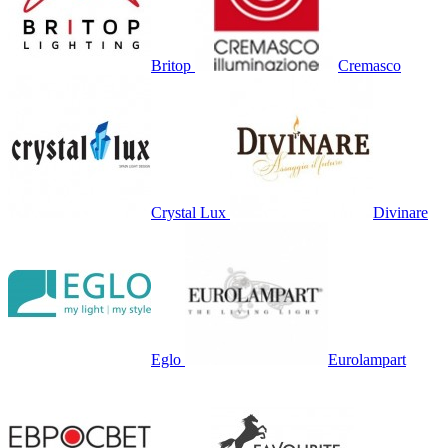
Britop
Cremasco
Crystal Lux
Divinare
Eglo
Eurolampart