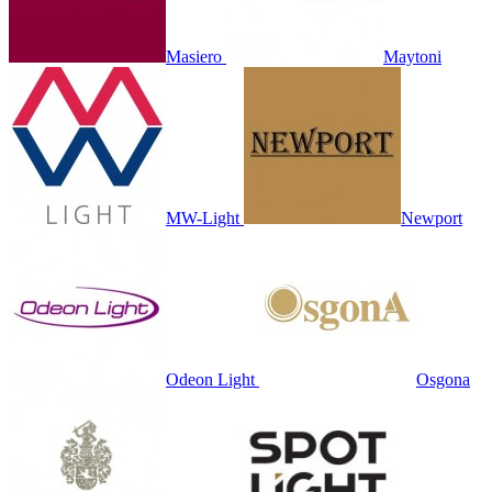
Masiero
Maytoni
MW-Light
Newport
Odeon Light
Osgona