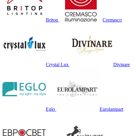
Britop
Cremasco
Crystal Lux
Divinare
Eglo
Eurolampart