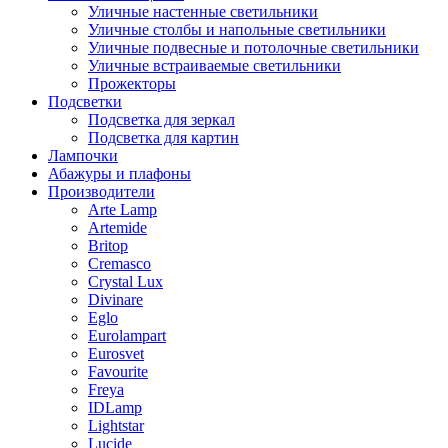
Уличные настенные светильники
Уличные столбы и напольные светильники
Уличные подвесные и потолочные светильники
Уличные встраиваемые светильники
Прожекторы
Подсветки
Подсветка для зеркал
Подсветка для картин
Лампочки
Абажуры и плафоны
Производители
Arte Lamp
Artemide
Britop
Cremasco
Crystal Lux
Divinare
Eglo
Eurolampart
Eurosvet
Favourite
Freya
IDLamp
Lightstar
Lucide