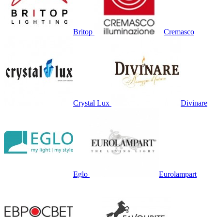
Britop
Cremasco
Crystal Lux
Divinare
Eglo
Eurolampart