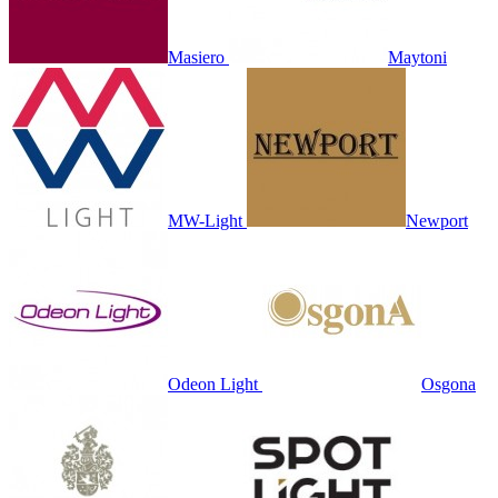
Masiero
Maytoni
MW-Light
Newport
Odeon Light
Osgona