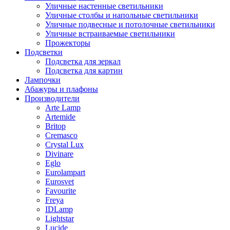
Уличные настенные светильники
Уличные столбы и напольные светильники
Уличные подвесные и потолочные светильники
Уличные встраиваемые светильники
Прожекторы
Подсветки
Подсветка для зеркал
Подсветка для картин
Лампочки
Абажуры и плафоны
Производители
Arte Lamp
Artemide
Britop
Cremasco
Crystal Lux
Divinare
Eglo
Eurolampart
Eurosvet
Favourite
Freya
IDLamp
Lightstar
Lucide