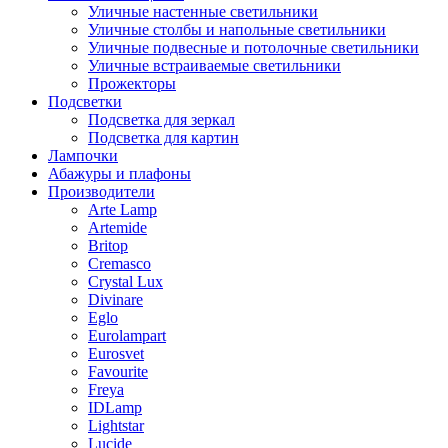
Уличные настенные светильники
Уличные столбы и напольные светильники
Уличные подвесные и потолочные светильники
Уличные встраиваемые светильники
Прожекторы
Подсветки
Подсветка для зеркал
Подсветка для картин
Лампочки
Абажуры и плафоны
Производители
Arte Lamp
Artemide
Britop
Cremasco
Crystal Lux
Divinare
Eglo
Eurolampart
Eurosvet
Favourite
Freya
IDLamp
Lightstar
Lucide