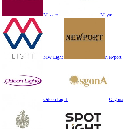
Masiero
Maytoni
MW-Light
Newport
Odeon Light
Osgona