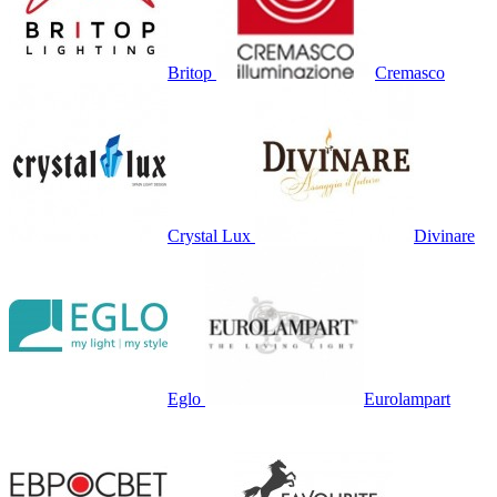
Britop
Cremasco
Crystal Lux
Divinare
Eglo
Eurolampart