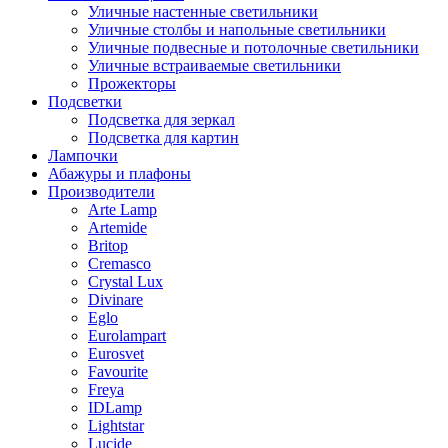
Уличные настенные светильники
Уличные столбы и напольные светильники
Уличные подвесные и потолочные светильники
Уличные встраиваемые светильники
Прожекторы
Подсветки
Подсветка для зеркал
Подсветка для картин
Лампочки
Абажуры и плафоны
Производители
Arte Lamp
Artemide
Britop
Cremasco
Crystal Lux
Divinare
Eglo
Eurolampart
Eurosvet
Favourite
Freya
IDLamp
Lightstar
Lucide