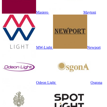
Masiero
Maytoni
MW-Light
Newport
Odeon Light
Osgona