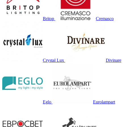
Britop
Cremasco
Crystal Lux
Divinare
Eglo
Eurolampart