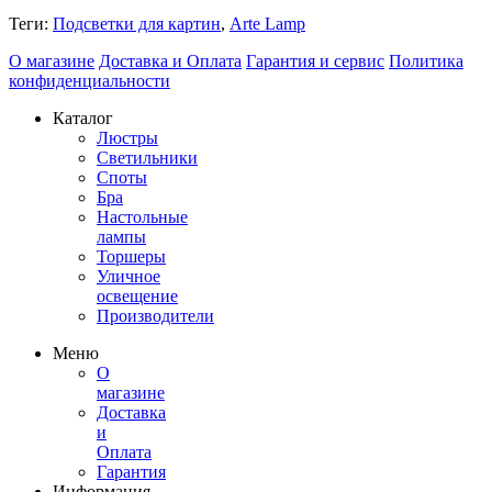
Теги:
Подсветки для картин
,
Arte Lamp
О магазине
Доставка и Оплата
Гарантия и сервис
Политика
конфиденциальности
Каталог
Люстры
Светильники
Споты
Бра
Настольные
лампы
Торшеры
Уличное
освещение
Производители
Меню
О
магазине
Доставка
и
Оплата
Гарантия
Информация