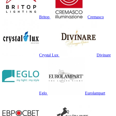
Britop
Cremasco
Crystal Lux
Divinare
Eglo
Eurolampart