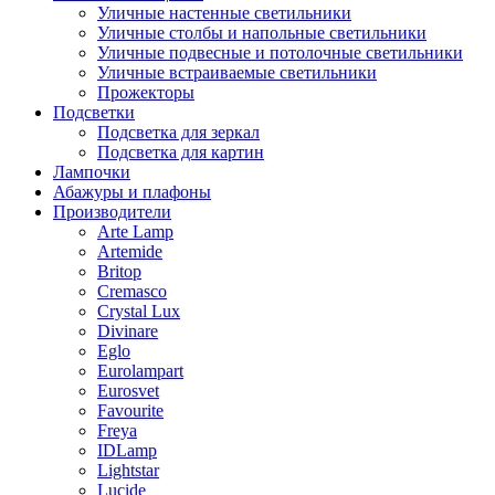
Уличные настенные светильники
Уличные столбы и напольные светильники
Уличные подвесные и потолочные светильники
Уличные встраиваемые светильники
Прожекторы
Подсветки
Подсветка для зеркал
Подсветка для картин
Лампочки
Абажуры и плафоны
Производители
Arte Lamp
Artemide
Britop
Cremasco
Crystal Lux
Divinare
Eglo
Eurolampart
Eurosvet
Favourite
Freya
IDLamp
Lightstar
Lucide