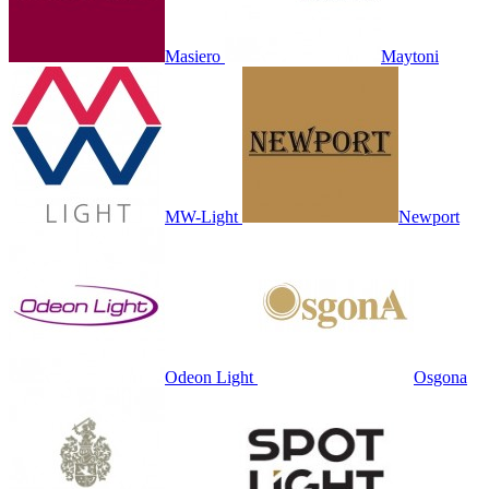
Masiero
Maytoni
MW-Light
Newport
Odeon Light
Osgona