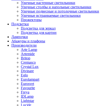
Уличные настенные светильники
Уличные столбы и напольные светильники
Уличные подвесные и потолочные светильники
Уличные встраиваемые светильники
Прожекторы
Подсветки
Подсветка для зеркал
Подсветка для картин
Лампочки
Абажуры и плафоны
Производители
Arte Lamp
Artemide
Britop
Cremasco
Crystal Lux
Divinare
Eglo
Eurolampart
Eurosvet
Favourite
Freya
IDLamp
Lightstar
Lucide