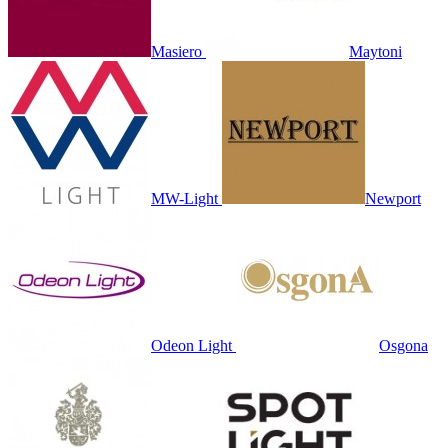
Masiero
Maytoni
MW-Light
Newport
Odeon Light
Osgona