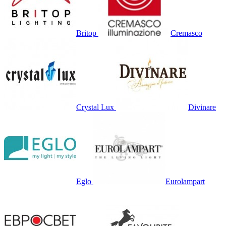
Britop
Cremasco
Crystal Lux
Divinare
Eglo
Eurolampart