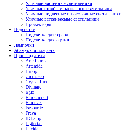
Уличные настенные светильники
Уличные столбы и напольные светильники
Уличные подвесные и потолочные светильники
Уличные встраиваемые светильники
Прожекторы
Подсветки
Подсветка для зеркал
Подсветка для картин
Лампочки
Абажуры и плафоны
Производители
Arte Lamp
Artemide
Britop
Cremasco
Crystal Lux
Divinare
Eglo
Eurolampart
Eurosvet
Favourite
Freya
IDLamp
Lightstar
Lucide