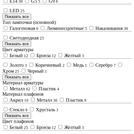
E14
G5
G9
30
5
6
LED
25
Показать все
Тип лампочки (основной)
Галогеновая
Люминесцентные
Накаливания
6
5
30
Светодиодная
25
Показать все
Цвет арматуры
Белый
Бронза
Желтый
12
12
3
Золото
Коричневый
Медь
Серебро
3
2
1
7
Хром
Черный
25
1
Показать все
Материал арматуры
Металл
Пластик
62
4
Материал плафонов
Акрил
Металл
Пластик
10
36
8
Стекло
Хрусталь
9
3
Показать все
Цвет плафонов
Белый
Бронза
Желтый
25
12
3