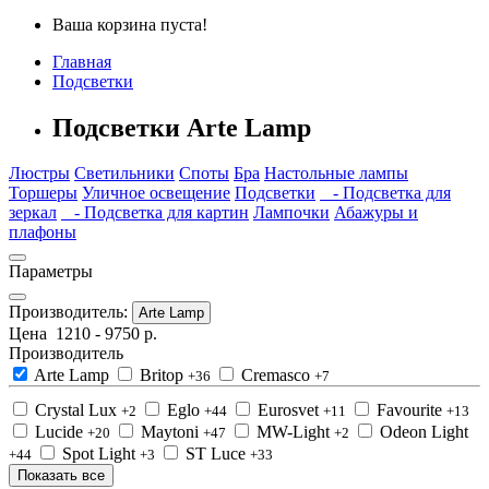
Ваша корзина пуста!
Главная
Подсветки
Подсветки Arte Lamp
Люстры
Светильники
Споты
Бра
Настольные лампы
Торшеры
Уличное освещение
Подсветки
- Подсветка для
зеркал
- Подсветка для картин
Лампочки
Абажуры и
плафоны
Параметры
Производитель:
Arte Lamp
Цена
1210
-
9750
р.
Производитель
Arte Lamp
Britop
Cremasco
+36
+7
Crystal Lux
Eglo
Eurosvet
Favourite
+2
+44
+11
+13
Lucide
Maytoni
MW-Light
Odeon Light
+20
+47
+2
Spot Light
ST Luce
+44
+3
+33
Показать все