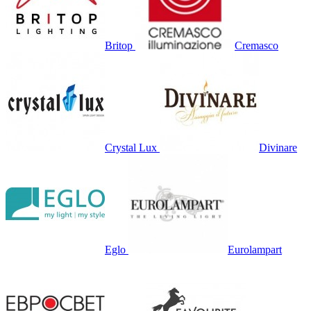
Britop
Cremasco
Crystal Lux
Divinare
Eglo
Eurolampart