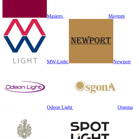
Masiero
Maytoni
MW-Light
Newport
Odeon Light
Osgona