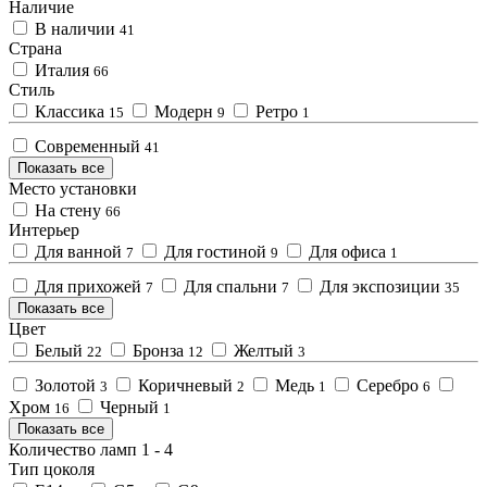
Наличие
В наличии
41
Страна
Италия
66
Стиль
Классика
Модерн
Ретро
15
9
1
Современный
41
Показать все
Место установки
На стену
66
Интерьер
Для ванной
Для гостиной
Для офиса
7
9
1
Для прихожей
Для спальни
Для экспозиции
7
7
35
Показать все
Цвет
Белый
Бронза
Желтый
22
12
3
Золотой
Коричневый
Медь
Серебро
3
2
1
6
Хром
Черный
16
1
Показать все
Количество ламп
1
-
4
Тип цоколя