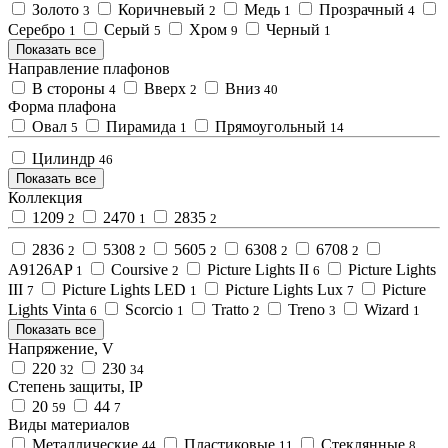
Золото
Коричневый
Медь
Прозрачный
3
2
1
4
Серебро
Серый
Хром
Черный
1
5
9
1
Показать все
Направление плафонов
В стороны
Вверх
Вниз
4
2
40
Форма плафона
Овал
Пирамида
Прямоугольный
5
1
14
Цилиндр
46
Показать все
Коллекция
1209
2470
2835
2
1
2
2836
5308
5605
6308
6708
2
2
2
2
2
A9126AP
Coursive
Picture Lights II
Picture Lights
1
2
6
III
Picture Lights LED
Picture Lights Lux
Picture
7
1
7
Lights Vinta
Scorcio
Tratto
Treno
Wizard
6
1
2
3
1
Показать все
Напряжение, V
220
230
32
34
Степень защиты, IP
20
44
59
7
Виды материалов
Металлические
Пластиковые
Стеклянные
44
11
8