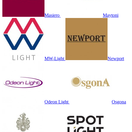
Masiero
Maytoni
MW-Light
Newport
Odeon Light
Osgona