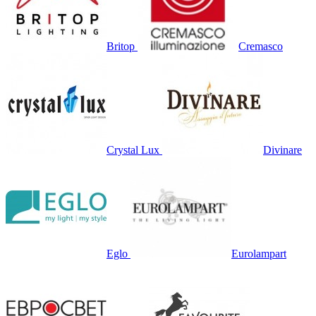
Britop
Cremasco
Crystal Lux
Divinare
Eglo
Eurolampart