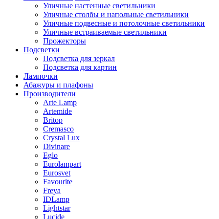
Уличные настенные светильники
Уличные столбы и напольные светильники
Уличные подвесные и потолочные светильники
Уличные встраиваемые светильники
Прожекторы
Подсветки
Подсветка для зеркал
Подсветка для картин
Лампочки
Абажуры и плафоны
Производители
Arte Lamp
Artemide
Britop
Cremasco
Crystal Lux
Divinare
Eglo
Eurolampart
Eurosvet
Favourite
Freya
IDLamp
Lightstar
Lucide