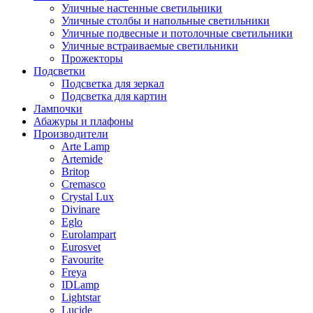
Уличные настенные светильники
Уличные столбы и напольные светильники
Уличные подвесные и потолочные светильники
Уличные встраиваемые светильники
Прожекторы
Подсветки
Подсветка для зеркал
Подсветка для картин
Лампочки
Абажуры и плафоны
Производители
Arte Lamp
Artemide
Britop
Cremasco
Crystal Lux
Divinare
Eglo
Eurolampart
Eurosvet
Favourite
Freya
IDLamp
Lightstar
Lucide