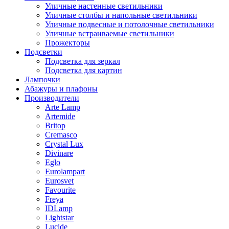
Уличные настенные светильники
Уличные столбы и напольные светильники
Уличные подвесные и потолочные светильники
Уличные встраиваемые светильники
Прожекторы
Подсветки
Подсветка для зеркал
Подсветка для картин
Лампочки
Абажуры и плафоны
Производители
Arte Lamp
Artemide
Britop
Cremasco
Crystal Lux
Divinare
Eglo
Eurolampart
Eurosvet
Favourite
Freya
IDLamp
Lightstar
Lucide