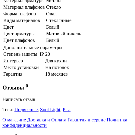
Материал арматуры
Металл
Материал плафонов
Стекло
Форма плафона
Овал
Виды материалов
Стеклянные
Цвет
Белый
Цвет арматуры
Матовый никель
Цвет плафонов
Белый
Дополнительные параметры
Степень защиты, IP
20
Интерьер
Для кухни
Место установки
На потолок
Гарантия
18 месяцев
0
Отзывы
Написать отзыв
Теги:
Подвесные
,
Spot Light
,
Pisa
О магазине
Доставка и Оплата
Гарантия и сервис
Политика
конфиденциальности