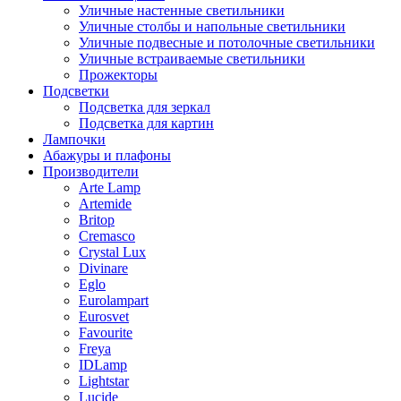
Уличные настенные светильники
Уличные столбы и напольные светильники
Уличные подвесные и потолочные светильники
Уличные встраиваемые светильники
Прожекторы
Подсветки
Подсветка для зеркал
Подсветка для картин
Лампочки
Абажуры и плафоны
Производители
Arte Lamp
Artemide
Britop
Cremasco
Crystal Lux
Divinare
Eglo
Eurolampart
Eurosvet
Favourite
Freya
IDLamp
Lightstar
Lucide