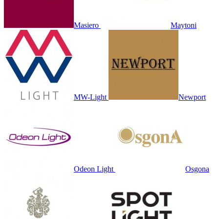
Masiero
Maytoni
MW-Light
Newport
Odeon Light
Osgona