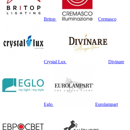
Britop
Cremasco
Crystal Lux
Divinare
Eglo
Eurolampart