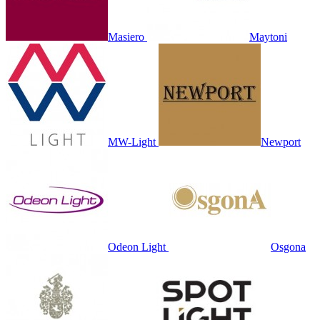
Masiero
Maytoni
MW-Light
Newport
Odeon Light
Osgona