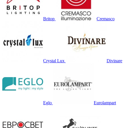
Britop
Cremasco
Crystal Lux
Divinare
Eglo
Eurolampart