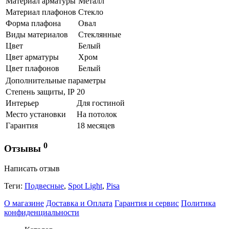
Материал арматуры
Металл
Материал плафонов
Стекло
Форма плафона
Овал
Виды материалов
Стеклянные
Цвет
Белый
Цвет арматуры
Хром
Цвет плафонов
Белый
Дополнительные параметры
Степень защиты, IP
20
Интерьер
Для гостиной
Место установки
На потолок
Гарантия
18 месяцев
0
Отзывы
Написать отзыв
Теги:
Подвесные
,
Spot Light
,
Pisa
О магазине
Доставка и Оплата
Гарантия и сервис
Политика
конфиденциальности