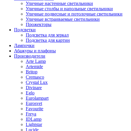
Уличные настенные светильники
Уличные столбы и напольные светильники
Уличные подвесные и потолочные светильники
Уличные встраиваемые светильники
Прожекторы
Подсветки
Подсветка для зеркал
Подсветка для картин
Лампочки
Абажуры и плафоны
Производители
Arte Lamp
Artemide
Britop
Cremasco
Crystal Lux
Divinare
Eglo
Eurolampart
Eurosvet
Favourite
Freya
IDLamp
Lightstar
Lucide