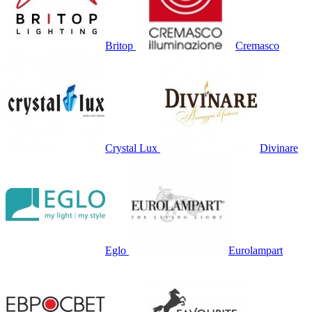
Britop
Cremasco
Crystal Lux
Divinare
Eglo
Eurolampart