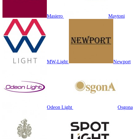
Masiero
Maytoni
MW-Light
Newport
Odeon Light
Osgona