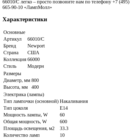
66010/C легко – просто позвоните нам по телефону +7 (495)
665-90-10 «ЛампМолл»
Характеристики
Основные
Артикул
66010/C
Бренд
Newport
Страна
США
Коллекция
66000
Стиль
Модерн
Размеры
Диаметр, мм
800
Высота, мм
400
Электрика (лампы)
Тип лампочки (основной)
Накаливания
Тип цоколя
E14
Мощность лампы, W
60
Общая мощность, W
600
Площадь освещения, м2
33.3
Количество ламп
10