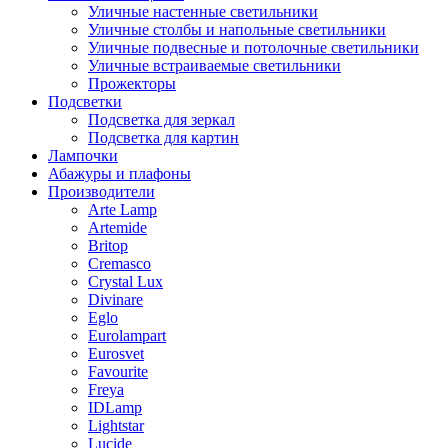
Уличные настенные светильники
Уличные столбы и напольные светильники
Уличные подвесные и потолочные светильники
Уличные встраиваемые светильники
Прожекторы
Подсветки
Подсветка для зеркал
Подсветка для картин
Лампочки
Абажуры и плафоны
Производители
Arte Lamp
Artemide
Britop
Cremasco
Crystal Lux
Divinare
Eglo
Eurolampart
Eurosvet
Favourite
Freya
IDLamp
Lightstar
Lucide