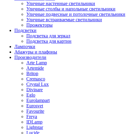
Уличные настенные светильники
Уличные столбы и напольные светильники
Уличные подвесные и потолочные светильники
Уличные встраиваемые светильники
Прожекторы
Подсветки
Подсветка для зеркал
Подсветка для картин
Лампочки
Абажуры и плафоны
Производители
Arte Lamp
Artemide
Britop
Cremasco
Crystal Lux
Divinare
Eglo
Eurolampart
Eurosvet
Favourite
Freya
IDLamp
Lightstar
Lucide