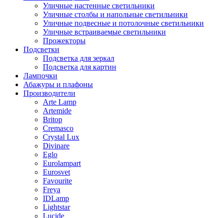
Уличные настенные светильники
Уличные столбы и напольные светильники
Уличные подвесные и потолочные светильники
Уличные встраиваемые светильники
Прожекторы
Подсветки
Подсветка для зеркал
Подсветка для картин
Лампочки
Абажуры и плафоны
Производители
Arte Lamp
Artemide
Britop
Cremasco
Crystal Lux
Divinare
Eglo
Eurolampart
Eurosvet
Favourite
Freya
IDLamp
Lightstar
Lucide