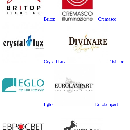
Britop
Cremasco
Crystal Lux
Divinare
Eglo
Eurolampart