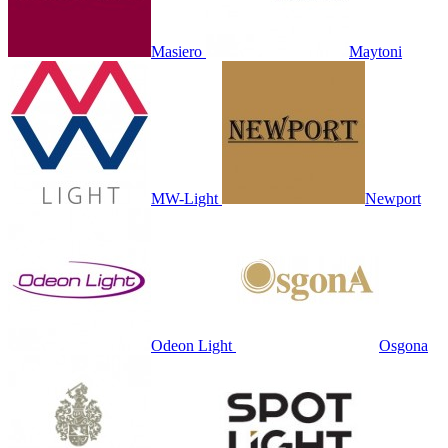
Masiero
Maytoni
MW-Light
Newport
Odeon Light
Osgona