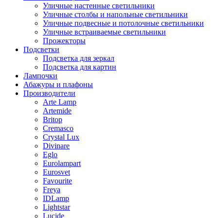
Уличные настенные светильники
Уличные столбы и напольные светильники
Уличные подвесные и потолочные светильники
Уличные встраиваемые светильники
Прожекторы
Подсветки
Подсветка для зеркал
Подсветка для картин
Лампочки
Абажуры и плафоны
Производители
Arte Lamp
Artemide
Britop
Cremasco
Crystal Lux
Divinare
Eglo
Eurolampart
Eurosvet
Favourite
Freya
IDLamp
Lightstar
Lucide