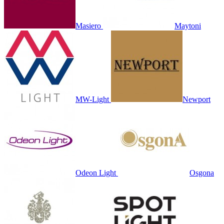
Masiero
Maytoni
MW-Light
Newport
Odeon Light
Osgona