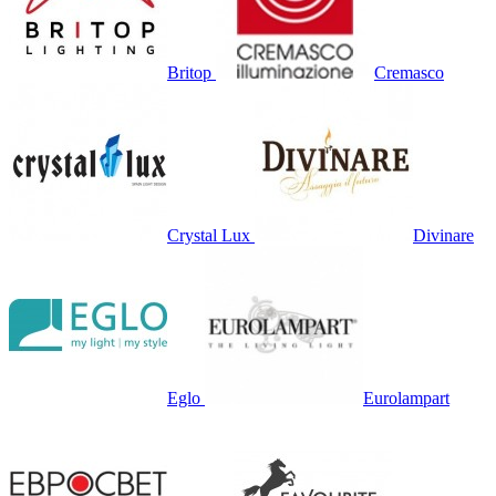
Britop
Cremasco
Crystal Lux
Divinare
Eglo
Eurolampart