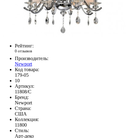
Рейтинг:
0 отзывов
Производитель:
Newport
Код товара:
179-05
10
Артикул:
11808/C
Бренд:
Newport
Страна:
США
Коллекция:
11800
Стиль:
Арт-деко