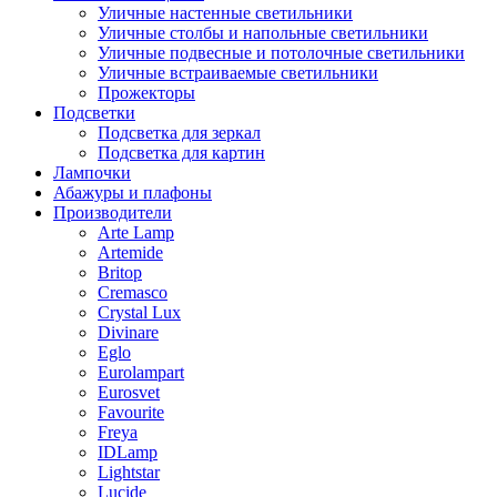
Уличные настенные светильники
Уличные столбы и напольные светильники
Уличные подвесные и потолочные светильники
Уличные встраиваемые светильники
Прожекторы
Подсветки
Подсветка для зеркал
Подсветка для картин
Лампочки
Абажуры и плафоны
Производители
Arte Lamp
Artemide
Britop
Cremasco
Crystal Lux
Divinare
Eglo
Eurolampart
Eurosvet
Favourite
Freya
IDLamp
Lightstar
Lucide