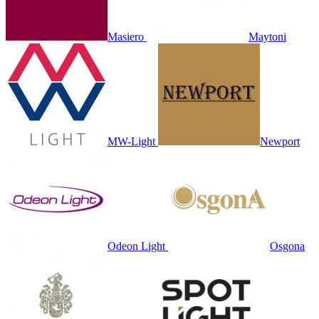
Masiero
Maytoni
MW-Light
Newport
Odeon Light
Osgona