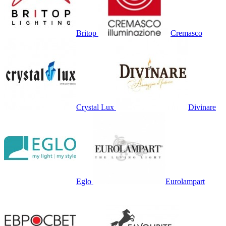
Britop
Cremasco
Crystal Lux
Divinare
Eglo
Eurolampart