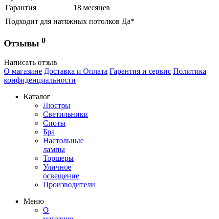
Гарантия
18 месяцев
Подходит для натяжных потолков
Да*
0
Отзывы
Написать отзыв
О магазине
Доставка и Оплата
Гарантия и сервис
Политика
конфиденциальности
Каталог
Люстры
Светильники
Споты
Бра
Настольные
лампы
Торшеры
Уличное
освещение
Производители
Меню
О
магазине