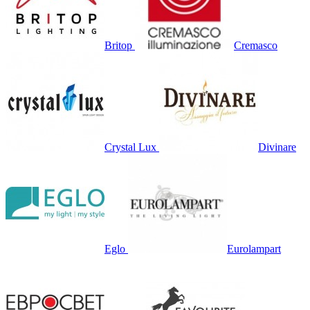
Britop
Cremasco
Crystal Lux
Divinare
Eglo
Eurolampart