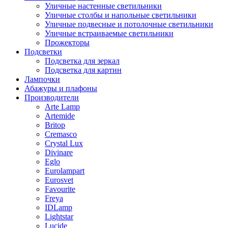
Уличные настенные светильники
Уличные столбы и напольные светильники
Уличные подвесные и потолочные светильники
Уличные встраиваемые светильники
Прожекторы
Подсветки
Подсветка для зеркал
Подсветка для картин
Лампочки
Абажуры и плафоны
Производители
Arte Lamp
Artemide
Britop
Cremasco
Crystal Lux
Divinare
Eglo
Eurolampart
Eurosvet
Favourite
Freya
IDLamp
Lightstar
Lucide