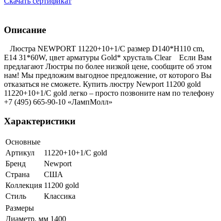
Скачать сертификат
Описание
Люстра NEWPORT 11220+10+1/С размер D140*H110 cm,
E14 31*60W, цвет арматуры Gold* хрусталь Clear Если Вам
предлагают Люстры по более низкой цене, сообщите об этом
нам! Мы предложим выгодное предложение, от которого Вы
отказаться не сможете. Купить люстру Newport 11200 gold
11220+10+1/С gold легко – просто позвоните нам по телефону
+7 (495) 665-90-10 «ЛампМолл»
Характеристики
Основные
Артикул
11220+10+1/С gold
Бренд
Newport
Страна
США
Коллекция
11200 gold
Стиль
Классика
Размеры
Диаметр, мм
1400