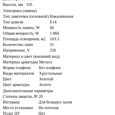
Высота, мм
110
Электрика (лампы)
Тип лампочки (основной)
Накаливания
Тип цоколя
E14
Мощность лампы, W
60
Общая мощность, W
1 860
Площадь освещения, м2
103.3
Количество ламп
31
Напряжение, V
220
Материал и цвет (внешний вид)
Материал арматуры
Металл
Форма плафона
Без плафона
Виды материалов
Хрустальные
Цвет
Золотой
Цвет арматуры
Золото
Дополнительные параметры
Степень защиты, IP
20
Интерьер
Для больших залов
Место установки
На потолок
Пульт ДУ
Нет