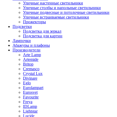
Уличные настенные светильники
Уличные столбы и напольные светильники
Уличные подвесные и потолочные светильники
Уличные встраиваемые светильники
Прожекторы
Подсветки
Подсветка для зеркал
Подсветка для картин
Лампочки
Абажуры и плафоны
Производители
Arte Lamp
Artemide
Britop
Cremasco
Crystal Lux
Divinare
Eglo
Eurolampart
Eurosvet
Favourite
Freya
IDLamp
Lightstar
Lucide