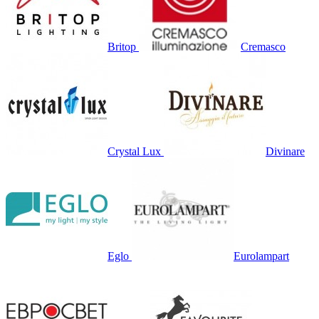
Britop
Cremasco
Crystal Lux
Divinare
Eglo
Eurolampart