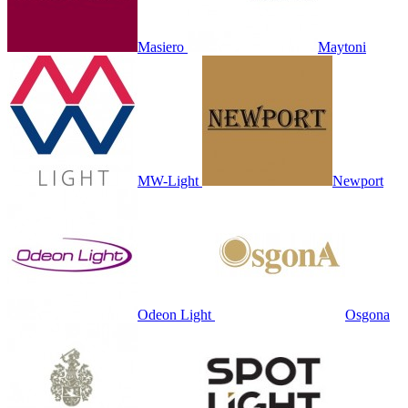
Masiero
Maytoni
MW-Light
Newport
Odeon Light
Osgona