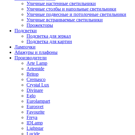
Уличные настенные светильники
Уличные столбы и напольные светильники
Уличные подвесные и потолочные светильники
Уличные встраиваемые светильники
Прожекторы
Подсветки
Подсветка для зеркал
Подсветка для картин
Лампочки
Абажуры и плафоны
Производители
Arte Lamp
Artemide
Britop
Cremasco
Crystal Lux
Divinare
Eglo
Eurolampart
Eurosvet
Favourite
Freya
IDLamp
Lightstar
Lucide