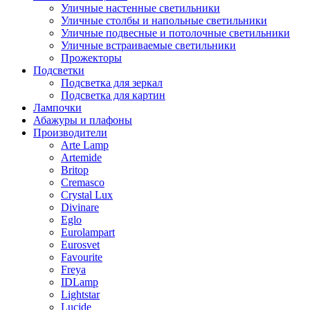
Уличные настенные светильники
Уличные столбы и напольные светильники
Уличные подвесные и потолочные светильники
Уличные встраиваемые светильники
Прожекторы
Подсветки
Подсветка для зеркал
Подсветка для картин
Лампочки
Абажуры и плафоны
Производители
Arte Lamp
Artemide
Britop
Cremasco
Crystal Lux
Divinare
Eglo
Eurolampart
Eurosvet
Favourite
Freya
IDLamp
Lightstar
Lucide