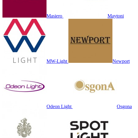
Masiero
Maytoni
MW-Light
Newport
Odeon Light
Osgona