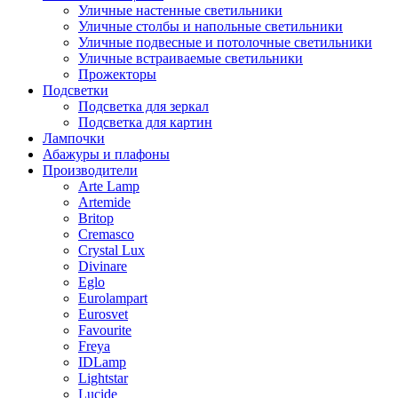
Уличные настенные светильники
Уличные столбы и напольные светильники
Уличные подвесные и потолочные светильники
Уличные встраиваемые светильники
Прожекторы
Подсветки
Подсветка для зеркал
Подсветка для картин
Лампочки
Абажуры и плафоны
Производители
Arte Lamp
Artemide
Britop
Cremasco
Crystal Lux
Divinare
Eglo
Eurolampart
Eurosvet
Favourite
Freya
IDLamp
Lightstar
Lucide