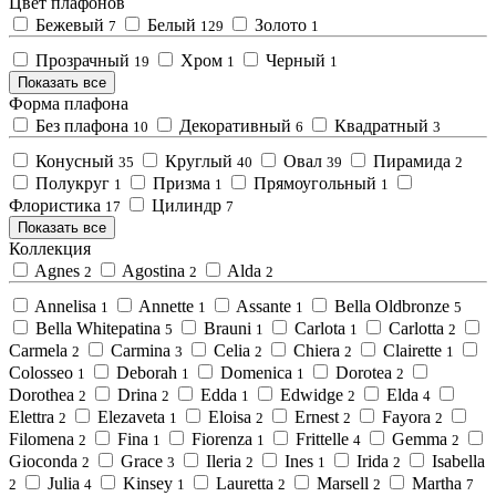
Цвет плафонов
Бежевый
Белый
Золото
7
129
1
Прозрачный
Хром
Черный
19
1
1
Показать все
Форма плафона
Без плафона
Декоративный
Квадратный
10
6
3
Конусный
Круглый
Овал
Пирамида
35
40
39
2
Полукруг
Призма
Прямоугольный
1
1
1
Флористика
Цилиндр
17
7
Показать все
Коллекция
Agnes
Agostina
Alda
2
2
2
Annelisa
Annette
Assante
Bella Oldbronze
1
1
1
5
Bella Whitepatina
Brauni
Carlota
Carlotta
5
1
1
2
Carmela
Carmina
Celia
Chiera
Clairette
2
3
2
2
1
Colosseo
Deborah
Domenica
Dorotea
1
1
1
2
Dorothea
Drina
Edda
Edwidge
Elda
2
2
1
2
4
Elettra
Elezaveta
Eloisa
Ernest
Fayora
2
1
2
2
2
Filomena
Fina
Fiorenza
Frittelle
Gemma
2
1
1
4
2
Gioconda
Grace
Ileria
Ines
Irida
Isabella
2
3
2
1
2
Julia
Kinsey
Lauretta
Marsell
Martha
2
4
1
2
2
7