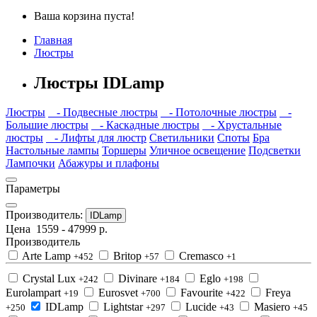
Ваша корзина пуста!
Главная
Люстры
Люстры IDLamp
Люстры
- Подвесные люстры
- Потолочные люстры
-
Большие люстры
- Каскадные люстры
- Хрустальные
люстры
- Лифты для люстр
Светильники
Споты
Бра
Настольные лампы
Торшеры
Уличное освещение
Подсветки
Лампочки
Абажуры и плафоны
Параметры
Производитель:
IDLamp
Цена
1559
-
47999
р.
Производитель
Arte Lamp
Britop
Cremasco
+452
+57
+1
Crystal Lux
Divinare
Eglo
+242
+184
+198
Eurolampart
Eurosvet
Favourite
Freya
+19
+700
+422
IDLamp
Lightstar
Lucide
Masiero
+250
+297
+43
+45