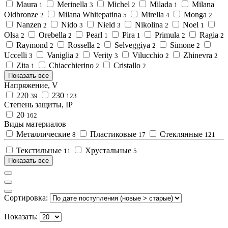
Maura
Merinella
Michel
Milada
Milana
1
3
2
1
Oldbronze
Milana Whitepatina
Mirella
Monga
2
5
4
2
Nanzen
Nido
Nield
Nikolina
Noel
2
3
3
2
1
Olsa
Orebella
Pearl
Pira
Primula
Ragia
2
2
1
1
2
2
Raymond
Rossella
Selveggiya
Simone
2
2
2
2
Uccelli
Vaniglia
Verity
Vilucchio
Zhinevra
3
2
3
2
2
Zita
Сhiacchierino
Сristallo
1
2
2
Показать все
Напряжение, V
220
230
39
123
Степень защиты, IP
20
162
Виды материалов
Металлические
Пластиковые
Стеклянные
8
17
121
Текстильные
Хрустальные
11
5
Показать все
Сортировка:
Показать: