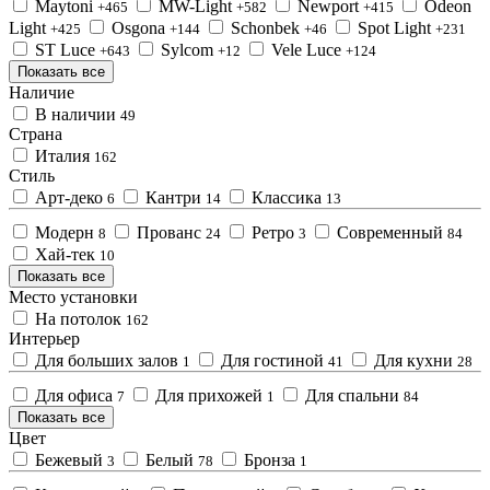
Maytoni
MW-Light
Newport
Odeon
+465
+582
+415
Light
Osgona
Schonbek
Spot Light
+425
+144
+46
+231
ST Luce
Sylcom
Vele Luce
+643
+12
+124
Показать все
Наличие
В наличии
49
Страна
Италия
162
Стиль
Арт-деко
Кантри
Классика
6
14
13
Модерн
Прованс
Ретро
Современный
8
24
3
84
Хай-тек
10
Показать все
Место установки
На потолок
162
Интерьер
Для больших залов
Для гостиной
Для кухни
1
41
28
Для офиса
Для прихожей
Для спальни
7
1
84
Показать все
Цвет
Бежевый
Белый
Бронза
3
78
1