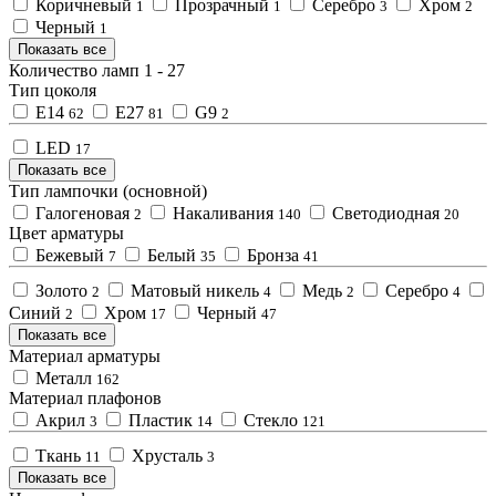
Коричневый
Прозрачный
Серебро
Хром
1
1
3
2
Черный
1
Показать все
Количество ламп
1
-
27
Тип цоколя
E14
E27
G9
62
81
2
LED
17
Показать все
Тип лампочки (основной)
Галогеновая
Накаливания
Светодиодная
2
140
20
Цвет арматуры
Бежевый
Белый
Бронза
7
35
41
Золото
Матовый никель
Медь
Серебро
2
4
2
4
Синий
Хром
Черный
2
17
47
Показать все
Материал арматуры
Металл
162
Материал плафонов
Акрил
Пластик
Стекло
3
14
121
Ткань
Хрусталь
11
3
Показать все