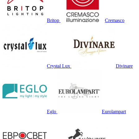
Britop
Cremasco
Crystal Lux
Divinare
Eglo
Eurolampart