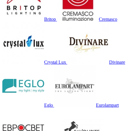
Britop
Cremasco
Crystal Lux
Divinare
Eglo
Eurolampart