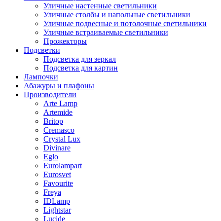
Уличные настенные светильники
Уличные столбы и напольные светильники
Уличные подвесные и потолочные светильники
Уличные встраиваемые светильники
Прожекторы
Подсветки
Подсветка для зеркал
Подсветка для картин
Лампочки
Абажуры и плафоны
Производители
Arte Lamp
Artemide
Britop
Cremasco
Crystal Lux
Divinare
Eglo
Eurolampart
Eurosvet
Favourite
Freya
IDLamp
Lightstar
Lucide