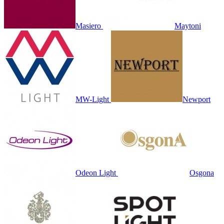
Masiero
Maytoni
MW-Light
Newport
Odeon Light
Osgona