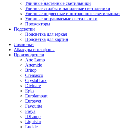
Уличные настенные светильники
Уличные столбы и напольные светильники
Уличные подвесные и потолочные светильники
Уличные встраиваемые светильники
Прожекторы
Подсветки
Подсветка для зеркал
Подсветка для картин
Лампочки
Абажуры и плафоны
Производители
Arte Lamp
Artemide
Britop
Cremasco
Crystal Lux
Divinare
Eglo
Eurolampart
Eurosvet
Favourite
Freya
IDLamp
Lightstar
Lucide